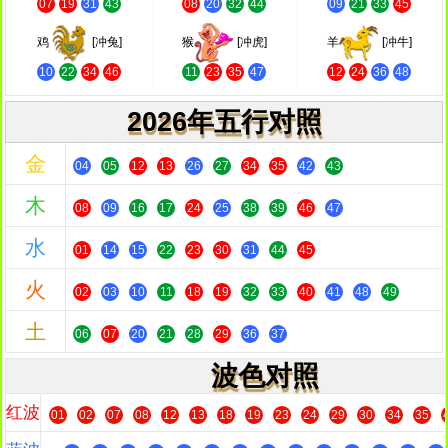
07
19
31
43
08
20
32
44
09
21
33
45
鸡
[冲兔]
猴
[冲虎]
羊
[冲牛]
10
22
34
46
11
23
35
47
12
24
36
48
2026年五行对照
金
04
05
12
13
26
27
34
35
42
43
木
08
09
16
17
24
25
38
39
46
47
水
01
14
15
22
23
30
31
44
45
火
02
03
10
11
18
19
32
33
40
41
48
49
土
06
07
20
21
28
29
36
37
波色对照
红波
01
02
07
08
12
13
18
19
23
24
29
30
34
35