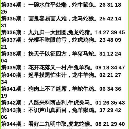
第034期： 一碗水往平处端，蛇牛鼠兔。26 31 18
25
第035期： 画鬼容易画人难，龙马蛇猴。25 42 14
31
第036期： 九九归一大团圆,兔龙蛇猪。14 27 39 45
第037期： 光棍不吃眼前亏，蛇虎鸡狗。23 48 09
21
第038期： 挟天子以征四方，羊猪马蛇。31 12 24
04
第039期： 花开花落又一村,牛兔羊狗。09 18 34 47
第040期： 起早摸黑忙生计，龙牛羊狗。02 21 27
34
第041期： 狗肉上不了筵席，羊蛇牛鸡。06 34 36
19
第042期： 八路来料两吉利,牛虎兔马。01 26 35 43
第043期： 不识芦山真面目，兔羊猴鸡。37 29 42
06
第044期： 看好二九明中取,虎龙蛇猴。08 21 29 40