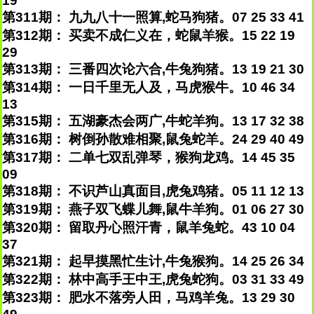
19
第311期： 九九八十一照算,蛇马狗猪。07 25 33 41
第312期： 买卖不成仁义在，蛇鼠羊猴。15 22 19
29
第313期： 三番四次论六合,牛兔狗猪。13 19 21 30
第314期： 一日千里无人及，马虎猴牛。10 46 34
13
第315期： 五湖豪杰会两广,牛蛇羊狗。13 17 32 38
第316期： 树倒孙散难相聚,鼠兔蛇羊。24 29 40 49
第317期： 二单七双乱弹琴，猴狗龙鸡。14 45 35
09
第318期： 不识芦山真面目,虎兔鸡猪。05 11 12 13
第319期： 燕子双飞蝶儿舞,鼠牛羊狗。01 06 27 30
第320期： 留取丹心照汗青，鼠羊兔蛇。43 10 04
37
第321期： 起早摸黑忙生计,牛兔猴狗。14 25 26 34
第322期： 林中高手王中王,虎兔蛇狗。03 31 33 49
第323期： 肥水不落旁人田，马鸡羊兔。13 29 30