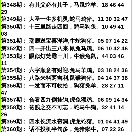
第348期： 有其父必有其子，马鼠蛇羊。18 46 44
29
第349期： 大圣一生多机灵,蛇马鸡猪。11 30 32 47
第350期： 十三里路走四回，鸡马狗兔。10 49 41
08
第351期： 瑞鹿送宝喜洋洋,牛蛇狗猪。05 07 14 22
第352期： 四一开出三八来,鼠兔马鸡。06 10 42 46
第353期： 眼似灯笼霸三川，牛猴兔鼠。44 03 46
11
第354期： 六字顺意有财迎,兔马羊鸡。03 18 24 36
第355期： 八路来料两吉利,鼠猴狗猪。04 14 37 38
第356期： 一发而不可收拾，狗猪兔羊。28 27 11
47
第357期： 合看四九倒挂钩,虎兔猴鸡。06 09 14 34
第358期： 贫贱之交不可忘，蛇马牛狗。32 41 14
26
第359期： 四水长流水帘洞,虎龙蛇猪。01 04 41 49
第360期： 话不投机半句多，兔猪猴牛。07 22 26