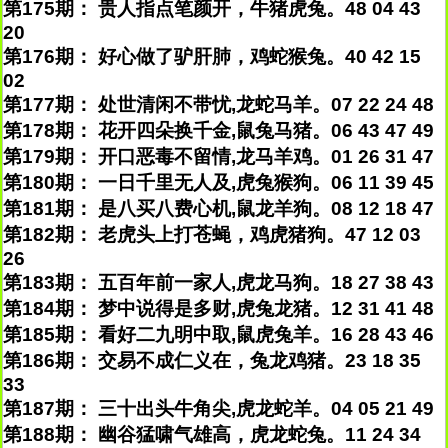
第175期： 贵人指点笔颜开，牛猪虎兔。48 04 43
20
第176期： 好心做了驴肝肺，鸡蛇猴兔。40 42 15
02
第177期： 处世清闲不带忧,龙蛇马羊。07 22 24 48
第178期： 花开四朵换千金,鼠兔马猪。06 43 47 49
第179期： 开口恶毒不留情,龙马羊鸡。01 26 31 47
第180期： 一日千里无人及,虎兔猴狗。06 11 39 45
第181期： 是八买八费心机,鼠龙羊狗。08 12 18 47
第182期： 老虎头上打苍蝇，鸡虎猪狗。47 12 03
26
第183期： 五百年前一家人,虎龙马狗。18 27 38 43
第184期： 梦中说得是多财,虎兔龙猪。12 31 41 48
第185期： 看好二九明中取,鼠虎兔羊。16 28 43 46
第186期： 交易不成仁义在，兔龙鸡猪。23 18 35
33
第187期： 三十出头牛角尖,虎龙蛇羊。04 05 21 49
第188期： 幽谷猛啸气雄高，虎龙蛇兔。11 24 34