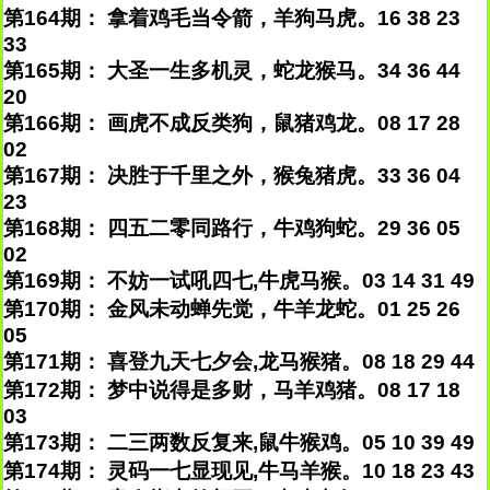
第164期： 拿着鸡毛当令箭，羊狗马虎。16 38 23
33
第165期： 大圣一生多机灵，蛇龙猴马。34 36 44
20
第166期： 画虎不成反类狗，鼠猪鸡龙。08 17 28
02
第167期： 决胜于千里之外，猴兔猪虎。33 36 04
23
第168期： 四五二零同路行，牛鸡狗蛇。29 36 05
02
第169期： 不妨一试吼四七,牛虎马猴。03 14 31 49
第170期： 金风未动蝉先觉，牛羊龙蛇。01 25 26
05
第171期： 喜登九天七夕会,龙马猴猪。08 18 29 44
第172期： 梦中说得是多财，马羊鸡猪。08 17 18
03
第173期： 二三两数反复来,鼠牛猴鸡。05 10 39 49
第174期： 灵码一七显现见,牛马羊猴。10 18 23 43