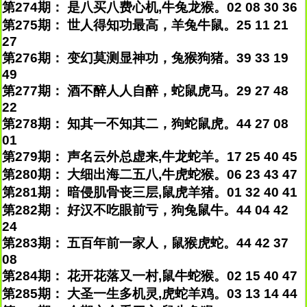
第274期： 是八买八费心机,牛兔龙猴。02 08 30 36
第275期： 世人得知功最高，羊兔牛鼠。25 11 21
27
第276期： 变幻莫测显神功，兔猴狗猪。39 33 19
49
第277期： 酒不醉人人自醉，蛇鼠虎马。29 27 48
22
第278期： 知其一不知其二，狗蛇鼠虎。44 27 08
01
第279期： 声名云外总虚来,牛龙蛇羊。17 25 40 45
第280期： 大细出海二五八,牛虎蛇猴。06 23 43 47
第281期： 暗侵肌骨丧三层,鼠虎羊猪。01 32 40 41
第282期： 好汉不吃眼前亏，狗兔鼠牛。44 04 42
24
第283期： 五百年前一家人，鼠猴虎蛇。44 42 37
08
第284期： 花开花落又一村,鼠牛蛇猴。02 15 40 47
第285期： 大圣一生多机灵,虎蛇羊鸡。03 13 14 44