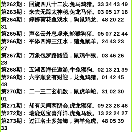
第262期： 回旋四八十二次,兔马鸡猪。33 34 43 49
第263期： 来去无踪太神秘,兔龙马猪。03 05 17 18
第264期： 婷婷荷花鱼戏水，狗鼠鸡龙。48 20 22
31
第265期： 声名云外总虚来,蛇猴狗猪。05 07 22 44
第266期： 平添四海三江水，猪兔鼠羊。24 43 23
27
第267期： 万象包罗路路通，鼠鸡牛猴。03 46 26
28
第268期： 五湖四海任遨游,牛兔猴狗。02 13 21 39
第269期： 六字顺意有财迎，龙兔鸡猪。01 42 45
48
第270期： 二一三二玄机数，鼠虎羊蛇。31 02 30
01
第271期： 却有天间两阴会,虎龙猴猪。09 23 28 46
第272期： 瑞鹿送宝喜洋洋,虎兔马猴。13 22 24 27
第273期： 过江名士多如鲫，狗羊兔虎。48 05 39
33