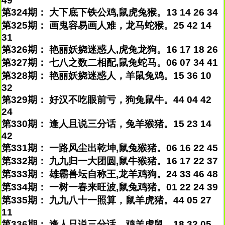
49
第324期： 大下底下铁公鸡,鼠虎兔猴。13 14 26 34
第325期： 画鬼容易画人难，龙马蛇猴。25 42 14
31
第326期： 艳丽妖娆迷惑人,虎兔龙狗。16 17 18 26
第327期： 七八之数二相配,鼠兔蛇马。06 07 34 41
第328期： 艳丽妖娆迷惑人，羊鼠兔鸡。15 36 10
32
第329期： 好汉不吃眼前亏，狗兔鼠牛。44 04 42
24
第330期： 逢人且说三分话，兔羊猴猪。15 23 14
42
第331期： 一路风尘出乾坤,鼠兔猴猪。06 16 22 45
第332期： 九九归一大团圆,鼠牛猴猪。16 17 22 37
第333期： 雄霸兽坛自称王,龙羊鸡狗。24 33 46 48
第334期： 一树一春来旺波,鼠兔鸡猪。01 22 24 39
第335期： 九九八十一照算，鼠羊虎猪。44 05 27
11
第336期： 逢人只说三分话，鸡羊虎鼠。18 32 05