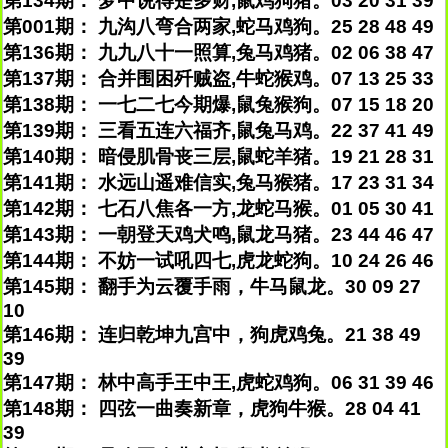
第134期： 梦中说得是多财,鼠鸡狗猪。03 20 31 39
第001期： 九沟八弯合两家,蛇马鸡狗。25 28 48 49
第136期： 九九八十一照算,兔马鸡猪。02 06 38 47
第137期： 合并围困歼贼盗,牛蛇猴鸡。07 13 25 33
第138期： 一七二七今期爆,鼠兔猴狗。07 15 18 20
第139期： 三看五连六福齐,鼠兔马鸡。22 37 41 49
第140期： 暗侵肌骨丧三层,鼠蛇羊猪。19 21 28 31
第141期： 水远山遥难信实,兔马猴猪。17 23 31 34
第142期： 七石八焦各一方,龙蛇马猴。01 05 30 41
第143期： 一朝登天鸡犬鸣,鼠龙马猪。23 44 46 47
第144期： 不妨一试吼四七,虎龙蛇狗。10 24 26 46
第145期： 翻手为云覆手雨，牛马鼠龙。30 09 27
10
第146期： 连归乾坤九宫中，狗虎鸡兔。21 38 49
39
第147期： 林中高手王中王,虎蛇鸡狗。06 31 39 46
第148期： 四弦一曲奏新章，虎狗牛猴。28 04 41
39