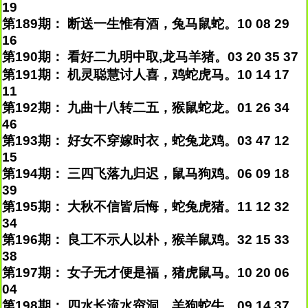
19
第189期： 断送一生惟有酒，兔马鼠蛇。10 08 29
16
第190期： 看好二九明中取,龙马羊猪。03 20 35 37
第191期： 机灵聪慧讨人喜，鸡蛇虎马。10 14 17
11
第192期： 九曲十八转二五，猴鼠蛇龙。01 26 34
46
第193期： 好女不穿嫁时衣，蛇兔龙鸡。03 47 12
15
第194期： 三四飞落九归迟，鼠马狗鸡。06 09 18
39
第195期： 大秋不信皆后悔，蛇兔虎猪。11 12 32
34
第196期： 良工不示人以朴，猴羊鼠鸡。32 15 33
38
第197期： 女子无才便是福，猪虎鼠马。10 20 06
04
第198期： 四水长流水帘洞，羊狗蛇牛。09 14 37