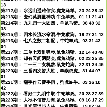
13
第212期： 水远山遥难信实,虎龙马羊。23 24 28 42
第213期： 变幻莫测显神功,牛兔羊鸡。01 11 31 41
第214期： 九九归一大团圆，羊鼠马猪。38 48 32
33
第215期： 四水长流水帘洞,牛龙猴狗。18 27 31 42
第216期： 七八之数二相配，牛蛇羊鸡。03 31 43
04
第217期： 二单七双乱弹琴,鼠兔鸡猪。12 14 43 48
第218期： 却有天间两阴会,虎兔鸡猪。02 23 25 35
第219期： 二一三二玄机数,鼠龙蛇狗。22 31 34 45
第220期： 三番四次皆大胜，羊猴鸡虎。31 44 07
01
第221期： 翻手作云覆手雨，狗虎蛇牛。03 36 10
42
第222期： 看好二九明中取,牛蛇羊鸡。20 28 37 39
第223期： 大秋不信皆后悔,鼠兔马猴。09 16 17 29
第224期： 月光暗淡步入林，牛兔猪猴。19 02 34