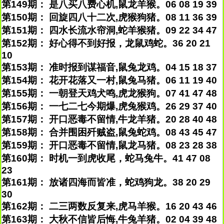
第149期： 是八买八费心机,鼠龙羊猴。06 08 19 39
第150期： 回旋四八十二次,虎猴狗猪。08 11 36 39
第151期： 四水长流水帘洞,蛇羊猴猪。09 22 34 47
第152期： 好心得不到好报，龙鼠鸡蛇。36 20 21
10
第153期： 准时报到谋福音,鼠兔龙鸡。04 15 18 37
第154期： 花开花落又一村,鼠兔马猪。06 11 19 40
第155期： 一朝登天鸡犬鸣,虎龙猴狗。07 41 47 48
第156期： 一七二七今期爆,虎兔猴鸡。26 29 37 40
第157期： 开口恶毒不留情,牛龙羊猪。20 28 40 48
第158期： 合并围困歼贼盗,鼠兔蛇鸡。08 43 45 47
第159期： 开口恶毒不留情,鼠龙马猪。08 23 28 38
第160期： 时机一到虎收尾，蛇马兔牛。41 47 08
23
第161期： 放诸四海而皆准，蛇鸡狗龙。38 20 29
30
第162期： 二三两数反复来,虎马羊猴。16 20 43 46
第163期： 大秋不信皆后悔,牛兔羊猪。02 04 39 48