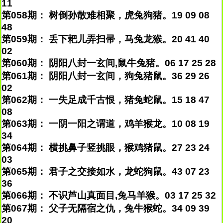
11
第058期： 树倒孙散难相聚，虎兔狗猪。19 09 08
48
第059期： 丢下耙儿弄扫帚，马兔龙猴。20 41 40
02
第060期： 阴阳八封一玄间,鼠牛兔猪。06 17 25 28
第061期： 阴阳八封一玄间，狗兔猪鼠。36 29 26
02
第062期： 一失足成千古恨，猪兔蛇鼠。15 18 47
08
第063期： 一阴一阳之谓道，鸡羊猴龙。10 08 19
34
第064期： 横挑鼻子竖挑眼，猴鸡猪鼠。27 23 24
03
第065期： 君子之交接如水，龙蛇狗鼠。43 07 23
36
第066期： 不识芦山真面目,兔马羊猴。03 17 25 32
第067期： 父子无隔宿之仇，兔牛猴蛇。34 09 39
20