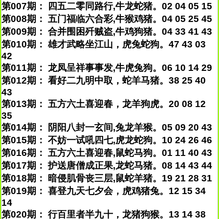
第007期： 四五二零同路行,牛龙蛇猪。02 04 05 15
第008期： 五门福临六合彩,牛猴鸡猪。04 05 25 45
第009期： 合并围困歼贼盗,牛鸡狗猪。04 33 41 43
第010期： 雄才武略坐江山，虎兔蛇狗。47 43 03
42
第011期： 龙凤呈祥事事发,牛虎兔狗。06 10 14 29
第012期： 看好二九明中取，蛇羊马猪。38 25 40
43
第013期： 五方六土喜迎春，龙羊狗虎。20 08 12
35
第014期： 阴阳八封一玄间,兔龙羊猴。05 09 20 43
第015期： 不妨一试吼四七,虎龙蛇狗。10 24 26 46
第016期： 五方六土喜迎春,鼠蛇马狗。01 11 40 43
第017期： 护送唐僧成正果,龙蛇马猪。08 14 43 44
第018期： 暗侵肌骨丧三层,鼠蛇羊猪。19 21 28 31
第019期： 喜登九天七夕会，虎鸡猪兔。12 15 34
14
第020期： 行百里者半九十，龙猪狗猴。13 14 38