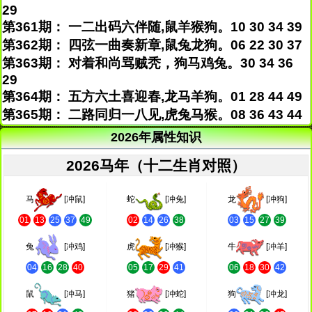
29
第361期： 一二出码六伴随,鼠羊猴狗。10 30 34 39
第362期： 四弦一曲奏新章,鼠兔龙狗。06 22 30 37
第363期： 对着和尚骂贼秃，狗马鸡兔。30 34 36
29
第364期： 五方六土喜迎春,龙马羊狗。01 28 44 49
第365期： 二路同归一八见,虎兔马猴。08 36 43 44
2026年属性知识
2026马年（十二生肖对照）
马
[冲鼠]
蛇
[冲兔]
龙
[冲狗]
01
13
25
37
49
02
14
26
38
03
15
27
39
兔
[冲鸡]
虎
[冲猴]
牛
[冲羊]
04
16
28
40
05
17
29
41
06
18
30
42
鼠
[冲马]
猪
[冲蛇]
狗
[冲龙]