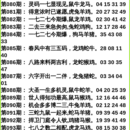
第080期： 灵码一七显现见,鼠牛龙马。04 15 31 39
第081期： 得意浓时已遂愿,虎兔羊鸡。20 27 32 49
第082期： 一七二七今期爆,鼠龙羊鸡。02 30 41 42
第083期： 二去三来急匆匆,兔蛇鸡狗。12 17 28 46
第084期： 一七二七今期爆，狗马羊猪。35 43 08
33
第085期： 春风中有三五码，龙鸡蛇牛。28 08 11
40
第086期： 八路来料两吉利，龙蛇猴鸡。03 30 35
47
第087期： 六字开出一二伴，龙兔猪蛇。03 34 04
01
第088期： 大圣一生多机灵,鼠牛蛇羊。04 20 25 39
第089期： 世人得知功最高,鼠马猴鸡。12 16 44 46
第090期： 机会多多博二三,牛兔羊鸡。02 12 24 48
第091期： 三蛇九鼠一起来,蛇马羊猪。09 39 45 49
第092期： 捍卫门庭令人钦,鸡猪马猴。19 39 41 49
第093期： 七八之数二相配,虎龙马鸡。08 15 30 38