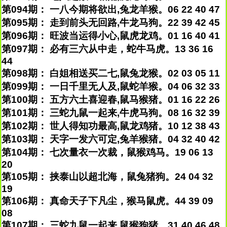
第094期： 一八今期将欲出,兔龙羊猴。06 22 40 47
第095期： 走到前头无回路,牛龙马狗。22 39 42 45
第096期： 旺波当运得小心,鼠虎龙鸡。01 16 40 41
第097期： 必有三六从中走，蛇牛马虎。13 36 16
44
第098期： 白姐相送买二七,鼠兔龙猴。02 03 05 11
第099期： 一日千里无人及,鼠蛇羊猴。04 06 32 33
第100期： 五方六土喜迎春,鼠马猴猪。01 16 22 26
第101期： 三蛇九鼠一起来,牛虎马狗。08 16 32 39
第102期： 世人得知功最高,鼠龙鸡猪。10 12 38 43
第103期： 天字一发六可定,兔羊猴猪。04 32 40 42
第104期： 七次量衣一次裁，鼠猴鸡马。19 06 13
20
第105期： 挟泰山以超北海，鼠兔猪狗。24 04 32
19
第106期： 真命天子下凡尘，猴马鼠虎。44 39 09
08
第107期： 三蛇九鼠一起来,鼠猴狗猪。31 40 46 48