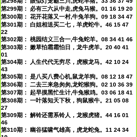
第298期： 眼似灯笼霸三川,虎蛇羊猪。33 36 37 49
第299期： 必有三六从中走,虎兔马猴。01 16 19 20
第300期： 花开花落又一村,牛兔羊狗。09 18 34 47
第301期： 白姐相送买二七，羊虎蛇牛。46 15 47
22
第302期： 桃园结义三合一,牛兔蛇羊。08 34 41 46
第303期： 嫩草怕霜霜怕日，龙牛虎羊。20 40 41
01
第304期： 人生代代无穷尽，虎猴龙马。42 10 24
43
第305期： 是八买八费心机,鼠龙羊狗。08 12 18 47
第306期： 二去三来急匆匆,龙蛇猴狗。02 10 36 39
第307期： 起早摸黑忙生计,牛兔猴鸡。03 06 18 41
第308期： 一叶落知天下秋，狗鼠猴牛。21 05 08
27
第309期： 解铃还需系铃人，龙猴虎猪。44 16 01
46
第310期： 幽谷猛啸气雄高，虎龙蛇兔。11 24 34