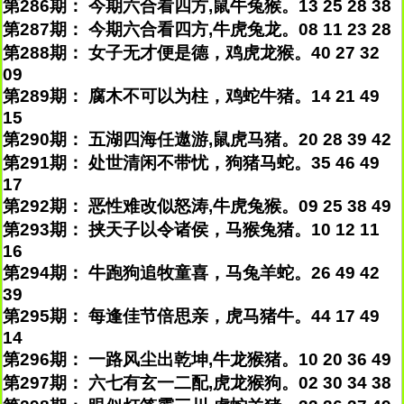
第286期： 今期六合看四方,鼠牛兔猴。13 25 28 38
第287期： 今期六合看四方,牛虎兔龙。08 11 23 28
第288期： 女子无才便是德，鸡虎龙猴。40 27 32
09
第289期： 腐木不可以为柱，鸡蛇牛猪。14 21 49
15
第290期： 五湖四海任遨游,鼠虎马猪。20 28 39 42
第291期： 处世清闲不带忧，狗猪马蛇。35 46 49
17
第292期： 恶性难改似怒涛,牛虎兔猴。09 25 38 49
第293期： 挟天子以令诸侯，马猴兔猪。10 12 11
16
第294期： 牛跑狗追牧童喜，马兔羊蛇。26 49 42
39
第295期： 每逢佳节倍思亲，虎马猪牛。44 17 49
14
第296期： 一路风尘出乾坤,牛龙猴猪。10 20 36 49
第297期： 六七有玄一二配,虎龙猴狗。02 30 34 38