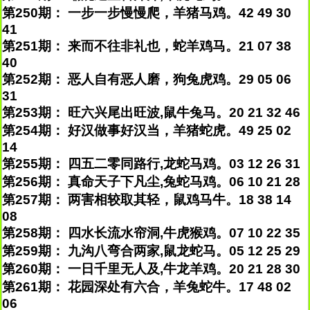
第250期： 一步一步慢慢爬，羊猪马鸡。42 49 30
41
第251期： 来而不往非礼也，蛇羊鸡马。21 07 38
40
第252期： 恶人自有恶人磨，狗兔虎鸡。29 05 06
31
第253期： 旺六兴尾出旺波,鼠牛兔马。20 21 32 46
第254期： 好汉做事好汉当，羊猪蛇虎。49 25 02
14
第255期： 四五二零同路行,龙蛇马鸡。03 12 26 31
第256期： 真命天子下凡尘,兔蛇马鸡。06 10 21 28
第257期： 两害相较取其轻，鼠鸡马牛。18 38 14
08
第258期： 四水长流水帘洞,牛虎猴鸡。07 10 22 35
第259期： 九沟八弯合两家,鼠龙蛇马。05 12 25 29
第260期： 一日千里无人及,牛龙羊鸡。20 21 28 30
第261期： 花园深处有六合，羊兔蛇牛。17 48 02
06