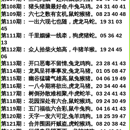
第108期： 猪头猪脑最好命,牛兔马鸡。24 31 40 41
第109期： 六七之数有玄机,鼠蛇猴猪。08 23 40 48
第110期： 一出六现七也随，虎龙马蛇。19 31 03
45
第111期： 千里姻缘一线牵，狗虎猪蛇。05 36 42
13
第112期： 众人拾柴火焰高，牛猪羊猴。19 24 45
06
第113期： 开口恶毒不留情,兔龙鸡狗。23 28 41 43
第114期： 龙凤呈祥事事发,兔龙马猪。01 05 08 47
第115期： 幽谷猛啸气雄高,鼠兔猴猪。04 06 19 49
第116期： 一八今期将欲出,虎龙马猪。20 34 40 44
第117期： 树倒孙散难相聚,牛虎蛇羊。03 24 41 43
第118期： 花园深处有六合,鼠蛇猴鸡。09 24 30 49
第119期： 五门福临六合彩,鼠牛兔狗。04 16 41 43
第120期： 天字一发六可定,兔羊鸡狗。18 25 39 47
第121期： 合并围困歼贼盗,虎蛇猴鸡。08 20 38 42