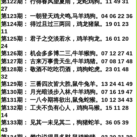
第122期： 行得春风望夏雨，龙蛇鸡狗。11 49 31
27
第123期： 一朝登天鸡犬鸣,马羊鸡狗。04 06 22 36
第124期： 得过且过三两回，鸡龙猪鼠。19 01 23
11
第125期： 君子之交淡若水，鸡羊狗龙。16 01 20
24
第126期： 机会多多博二三,牛羊猴狗。07 12 27 41
第127期： 古来万事贵天生,牛羊鸡猪。07 08 17 48
第128期： 敬酒不吃吃罚酒，鸡狗蛇虎。23 01 48
32
第129期： 三番四次皆大胜,鼠牛兔羊。13 24 41 49
第130期： 月光暗淡步入林,牛羊鸡狗。07 16 19 47
第131期： 一八今期将欲出,鼠兔蛇猴。10 12 34 43
第132期： 工夫不负有心人，鸡狗马猴。15 11 28
14
第133期： 见其一未见其二，狗猪蛇羊。36 05 39
43