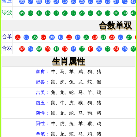
蓝波
03
04
09
10
14
15
20
25
26
31
36
37
41
42
绿波
05
06
11
16
17
21
22
27
28
32
33
38
39
43
合数单双
合单
01
03
05
07
09
10
12
14
16
18
21
23
25
27
合双
02
04
06
08
11
13
15
17
19
20
22
24
26
28
生肖属性
家禽：
牛、马、羊、鸡、狗、猪
野兽：
鼠、虎、兔、龙、蛇、猴
吉美：
兔、龙、蛇、马、羊、鸡
凶丑：
鼠、牛、虎、猴、狗、猪
阴性：
鼠、龙、蛇、马、狗、猪
阳性：
牛、虎、兔、羊、猴、鸡
单笔：
鼠、龙、蛇、马、鸡、猪