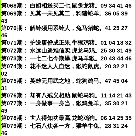
第068期： 白姐相送买二七,鼠兔龙猪。09 34 41 46
第069期： 见其一未见其二，狗猪蛇羊。36 05 39
43
第070期： 解铃须用系铃人，兔马猪蛇。41 25 27
46
第071期： 护送唐僧成正果,牛猴鸡猪。01 04 18 32
第072期： 水远山遥难信实,虎龙马鸡。25 30 31 49
第073期： 一七二七今期爆,虎马羊猴。20 43 44 46
第074期： 花不迷人人自迷，猴蛇鼠虎。20 32 21
02
第075期： 英雄无用武之地，蛇狗鸡马。47 45 04
31
第076期： 却有八戒义相助,鼠蛇马狗。11 14 21 43
第077期： 一身做事一身当，猴鸡兔羊。35 30 21
49
第078期： 世人得知功最高,龙蛇鸡狗。06 14 25 35
第079期： 七石八焦各一方，猴羊牛兔。28 31 24
46