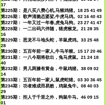
37
第225期： 是八买八费心机,马猴鸡猪。18 25 41 49
第226期： 歌声清脆态婆娑,牛虎马鸡。02 16 40 43
第227期： 一年又过一年春,虎兔马狗。23 27 41 47
第228期： 一二出码六伴随，猪虎猴龙。21 28 35
16
第229期： 恶龙不斗地头蛇，羊鼠虎鸡。33 25 48
28
第230期： 五百年前一家人,牛马羊猴。15 17 20 46
第231期： 一八今期将欲出，兔马虎鼠。21 24 18
40
第232期： 男儿两膝有黄金，牛鼠鸡猪。38 09 02
14
第233期： 五百年前一家人,鼠虎蛇猪。03 30 36 45
第234期： 功者难成而易败，鸡鼠兔牛。08 40 03
29
第235期： 拒人于千里之外，狗鼠牛马。46 09 15
01