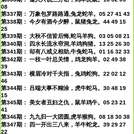
08
第337期： 万象包罗路路通,兔龙蛇羊。05 27 41 43
第338期： 今夕有酒今夕醉，鼠猪兔龙。44 49 15
25
第339期： 大秋不信皆后悔,蛇马羊狗。03 05 08 21
第340期： 四水长流水帘洞,羊鸡狗猪。13 25 26 30
第341期： 却有八戒义相助,牛兔蛇马。01 16 32 33
第342期： 一枝一叶总关情，鸡龙狗羊。02 49 38
39
第343期： 横眉冷对千夫指，兔鸡蛇狗。22 02 12
46
第344期： 吕端大事不糊涂，虎牛蛇马。30 48 19
15
第345期： 美女者丑妇之仇，鼠羊鸡牛。05 23 21
41
第346期： 九九归一大团圆,虎羊猴狗。08 18 30 38
第347期： 四一开出三八来，羊牛蛇龙。39 29 27
22