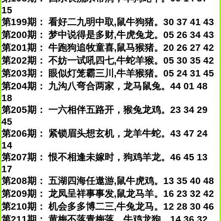
15
第199期： 看好二九明中取,鼠牛狗猪。30 37 41 43
第200期： 梦中说得是多财,牛虎兔龙。05 26 34 43
第201期： 牛跑狗追牧童喜,鼠马猴猪。20 26 27 42
第202期： 不妨一试吼四七,牛蛇羊猴。05 30 35 42
第203期： 眼似灯笼霸三川,牛羊猴猪。05 24 31 45
第204期： 九沟八弯合两家，龙马鼠兔。44 01 48
18
第205期： 一六相伴五路开，猴兔龙鸡。23 34 29
45
第206期： 紧锁眉头想玄机，龙羊牛蛇。43 47 24
14
第207期： 恨不相逢未嫁时，狗鸡羊龙。46 45 13
17
第208期： 五湖四海任遨游,鼠牛虎鸡。13 35 40 48
第209期： 龙凤呈祥事事发,鼠龙马羊。16 23 32 42
第210期： 机会多多博二三,牛兔龙马。12 28 30 46
第211期： 黄梅不落青梅落，牛鸡龙狗。14 36 32