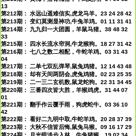
13
第212期： 水远山遥难信实,虎龙马羊。23 24 28 42
第213期： 变幻莫测显神功,牛兔羊鸡。01 11 31 41
第214期： 九九归一大团圆，羊鼠马猪。38 48 32
33
第215期： 四水长流水帘洞,牛龙猴狗。18 27 31 42
第216期： 七八之数二相配，牛蛇羊鸡。03 31 43
04
第217期： 二单七双乱弹琴,鼠兔鸡猪。12 14 43 48
第218期： 却有天间两阴会,虎兔鸡猪。02 23 25 35
第219期： 二一三二玄机数,鼠龙蛇狗。22 31 34 45
第220期： 三番四次皆大胜，羊猴鸡虎。31 44 07
01
第221期： 翻手作云覆手雨，狗虎蛇牛。03 36 10
42
第222期： 看好二九明中取,牛蛇羊鸡。20 28 37 39
第223期： 大秋不信皆后悔,鼠兔马猴。09 16 17 29
第224期： 月光暗淡步入林，牛兔猪猴。19 02 34