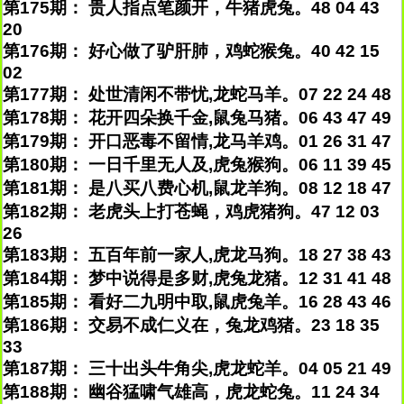
第175期： 贵人指点笔颜开，牛猪虎兔。48 04 43
20
第176期： 好心做了驴肝肺，鸡蛇猴兔。40 42 15
02
第177期： 处世清闲不带忧,龙蛇马羊。07 22 24 48
第178期： 花开四朵换千金,鼠兔马猪。06 43 47 49
第179期： 开口恶毒不留情,龙马羊鸡。01 26 31 47
第180期： 一日千里无人及,虎兔猴狗。06 11 39 45
第181期： 是八买八费心机,鼠龙羊狗。08 12 18 47
第182期： 老虎头上打苍蝇，鸡虎猪狗。47 12 03
26
第183期： 五百年前一家人,虎龙马狗。18 27 38 43
第184期： 梦中说得是多财,虎兔龙猪。12 31 41 48
第185期： 看好二九明中取,鼠虎兔羊。16 28 43 46
第186期： 交易不成仁义在，兔龙鸡猪。23 18 35
33
第187期： 三十出头牛角尖,虎龙蛇羊。04 05 21 49
第188期： 幽谷猛啸气雄高，虎龙蛇兔。11 24 34