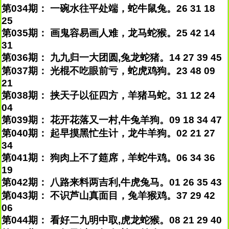
第034期： 一碗水往平处端，蛇牛鼠兔。26 31 18
25
第035期： 画鬼容易画人难，龙马蛇猴。25 42 14
31
第036期： 九九归一大团圆,兔龙蛇猪。14 27 39 45
第037期： 光棍不吃眼前亏，蛇虎鸡狗。23 48 09
21
第038期： 挟天子以征四方，羊猪马蛇。31 12 24
04
第039期： 花开花落又一村,牛兔羊狗。09 18 34 47
第040期： 起早摸黑忙生计，龙牛羊狗。02 21 27
34
第041期： 狗肉上不了筵席，羊蛇牛鸡。06 34 36
19
第042期： 八路来料两吉利,牛虎兔马。01 26 35 43
第043期： 不识芦山真面目，兔羊猴鸡。37 29 42
06
第044期： 看好二九明中取,虎龙蛇猴。08 21 29 40