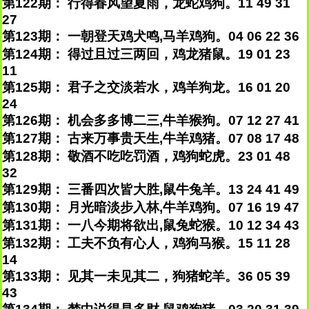
第122期： 行得春风望夏雨，龙蛇鸡狗。11 49 31
27
第123期： 一朝登天鸡犬鸣,马羊鸡狗。04 06 22 36
第124期： 得过且过三两回，鸡龙猪鼠。19 01 23
11
第125期： 君子之交淡若水，鸡羊狗龙。16 01 20
24
第126期： 机会多多博二三,牛羊猴狗。07 12 27 41
第127期： 古来万事贵天生,牛羊鸡猪。07 08 17 48
第128期： 敬酒不吃吃罚酒，鸡狗蛇虎。23 01 48
32
第129期： 三番四次皆大胜,鼠牛兔羊。13 24 41 49
第130期： 月光暗淡步入林,牛羊鸡狗。07 16 19 47
第131期： 一八今期将欲出,鼠兔蛇猴。10 12 34 43
第132期： 工夫不负有心人，鸡狗马猴。15 11 28
14
第133期： 见其一未见其二，狗猪蛇羊。36 05 39
43