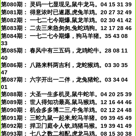
第080期： 灵码一七显现见,鼠牛龙马。04 15 31 39
第081期： 得意浓时已遂愿,虎兔羊鸡。20 27 32 49
第082期： 一七二七今期爆,鼠龙羊鸡。02 30 41 42
第083期： 二去三来急匆匆,兔蛇鸡狗。12 17 28 46
第084期： 一七二七今期爆，狗马羊猪。35 43 08
33
第085期： 春风中有三五码，龙鸡蛇牛。28 08 11
40
第086期： 八路来料两吉利，龙蛇猴鸡。03 30 35
47
第087期： 六字开出一二伴，龙兔猪蛇。03 34 04
01
第088期： 大圣一生多机灵,鼠牛蛇羊。04 20 25 39
第089期： 世人得知功最高,鼠马猴鸡。12 16 44 46
第090期： 机会多多博二三,牛兔羊鸡。02 12 24 48
第091期： 三蛇九鼠一起来,蛇马羊猪。09 39 45 49
第092期： 捍卫门庭令人钦,鸡猪马猴。19 39 41 49
第093期： 七八之数二相配,虎龙马鸡。08 15 30 38