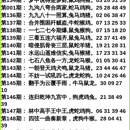
第134期： 梦中说得是多财,鼠鸡狗猪。03 20 31 39
第001期： 九沟八弯合两家,蛇马鸡狗。25 28 48 49
第136期： 九九八十一照算,兔马鸡猪。02 06 38 47
第137期： 合并围困歼贼盗,牛蛇猴鸡。07 13 25 33
第138期： 一七二七今期爆,鼠兔猴狗。07 15 18 20
第139期： 三看五连六福齐,鼠兔马鸡。22 37 41 49
第140期： 暗侵肌骨丧三层,鼠蛇羊猪。19 21 28 31
第141期： 水远山遥难信实,兔马猴猪。17 23 31 34
第142期： 七石八焦各一方,龙蛇马猴。01 05 30 41
第143期： 一朝登天鸡犬鸣,鼠龙马猪。23 44 46 47
第144期： 不妨一试吼四七,虎龙蛇狗。10 24 26 46
第145期： 翻手为云覆手雨，牛马鼠龙。30 09 27
10
第146期： 连归乾坤九宫中，狗虎鸡兔。21 38 49
39
第147期： 林中高手王中王,虎蛇鸡狗。06 31 39 46
第148期： 四弦一曲奏新章，虎狗牛猴。28 04 41
39