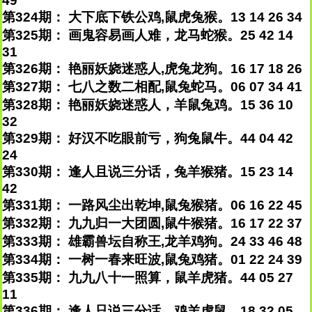
49
第324期： 大下底下铁公鸡,鼠虎兔猴。13 14 26 34
第325期： 画鬼容易画人难，龙马蛇猴。25 42 14
31
第326期： 艳丽妖娆迷惑人,虎兔龙狗。16 17 18 26
第327期： 七八之数二相配,鼠兔蛇马。06 07 34 41
第328期： 艳丽妖娆迷惑人，羊鼠兔鸡。15 36 10
32
第329期： 好汉不吃眼前亏，狗兔鼠牛。44 04 42
24
第330期： 逢人且说三分话，兔羊猴猪。15 23 14
42
第331期： 一路风尘出乾坤,鼠兔猴猪。06 16 22 45
第332期： 九九归一大团圆,鼠牛猴猪。16 17 22 37
第333期： 雄霸兽坛自称王,龙羊鸡狗。24 33 46 48
第334期： 一树一春来旺波,鼠兔鸡猪。01 22 24 39
第335期： 九九八十一照算，鼠羊虎猪。44 05 27
11
第336期： 逢人只说三分话，鸡羊虎鼠。18 32 05