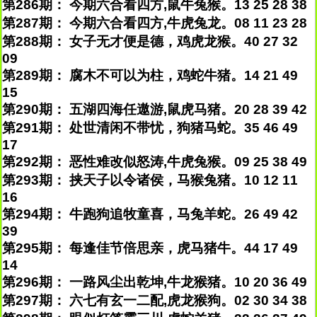
第286期： 今期六合看四方,鼠牛兔猴。13 25 28 38
第287期： 今期六合看四方,牛虎兔龙。08 11 23 28
第288期： 女子无才便是德，鸡虎龙猴。40 27 32
09
第289期： 腐木不可以为柱，鸡蛇牛猪。14 21 49
15
第290期： 五湖四海任遨游,鼠虎马猪。20 28 39 42
第291期： 处世清闲不带忧，狗猪马蛇。35 46 49
17
第292期： 恶性难改似怒涛,牛虎兔猴。09 25 38 49
第293期： 挟天子以令诸侯，马猴兔猪。10 12 11
16
第294期： 牛跑狗追牧童喜，马兔羊蛇。26 49 42
39
第295期： 每逢佳节倍思亲，虎马猪牛。44 17 49
14
第296期： 一路风尘出乾坤,牛龙猴猪。10 20 36 49
第297期： 六七有玄一二配,虎龙猴狗。02 30 34 38