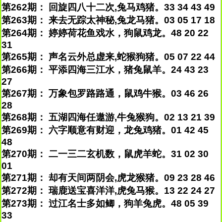
第262期： 回旋四八十二次,兔马鸡猪。33 34 43 49
第263期： 来去无踪太神秘,兔龙马猪。03 05 17 18
第264期： 婷婷荷花鱼戏水，狗鼠鸡龙。48 20 22
31
第265期： 声名云外总虚来,蛇猴狗猪。05 07 22 44
第266期： 平添四海三江水，猪兔鼠羊。24 43 23
27
第267期： 万象包罗路路通，鼠鸡牛猴。03 46 26
28
第268期： 五湖四海任遨游,牛兔猴狗。02 13 21 39
第269期： 六字顺意有财迎，龙兔鸡猪。01 42 45
48
第270期： 二一三二玄机数，鼠虎羊蛇。31 02 30
01
第271期： 却有天间两阴会,虎龙猴猪。09 23 28 46
第272期： 瑞鹿送宝喜洋洋,虎兔马猴。13 22 24 27
第273期： 过江名士多如鲫，狗羊兔虎。48 05 39
33