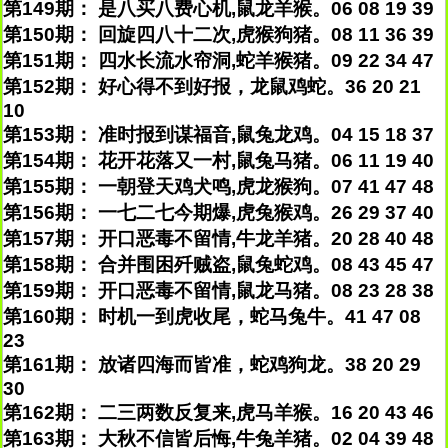
第149期： 是八买八费心机,鼠龙羊猴。06 08 19 39
第150期： 回旋四八十二次,虎猴狗猪。08 11 36 39
第151期： 四水长流水帘洞,蛇羊猴猪。09 22 34 47
第152期： 好心得不到好报，龙鼠鸡蛇。36 20 21
10
第153期： 准时报到谋福音,鼠兔龙鸡。04 15 18 37
第154期： 花开花落又一村,鼠兔马猪。06 11 19 40
第155期： 一朝登天鸡犬鸣,虎龙猴狗。07 41 47 48
第156期： 一七二七今期爆,虎兔猴鸡。26 29 37 40
第157期： 开口恶毒不留情,牛龙羊猪。20 28 40 48
第158期： 合并围困歼贼盗,鼠兔蛇鸡。08 43 45 47
第159期： 开口恶毒不留情,鼠龙马猪。08 23 28 38
第160期： 时机一到虎收尾，蛇马兔牛。41 47 08
23
第161期： 放诸四海而皆准，蛇鸡狗龙。38 20 29
30
第162期： 二三两数反复来,虎马羊猴。16 20 43 46
第163期： 大秋不信皆后悔,牛兔羊猪。02 04 39 48