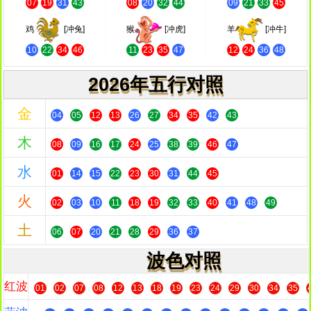
07
19
31
43
08
20
32
44
09
21
33
45
鸡
[冲兔]
猴
[冲虎]
羊
[冲牛]
10
22
34
46
11
23
35
47
12
24
36
48
2026年五行对照
金
04
05
12
13
26
27
34
35
42
43
木
08
09
16
17
24
25
38
39
46
47
水
01
14
15
22
23
30
31
44
45
火
02
03
10
11
18
19
32
33
40
41
48
49
土
06
07
20
21
28
29
36
37
波色对照
红波
01
02
07
08
12
13
18
19
23
24
29
30
34
35