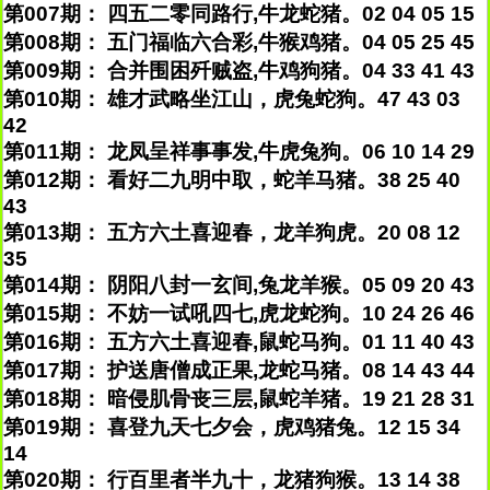
第007期： 四五二零同路行,牛龙蛇猪。02 04 05 15
第008期： 五门福临六合彩,牛猴鸡猪。04 05 25 45
第009期： 合并围困歼贼盗,牛鸡狗猪。04 33 41 43
第010期： 雄才武略坐江山，虎兔蛇狗。47 43 03
42
第011期： 龙凤呈祥事事发,牛虎兔狗。06 10 14 29
第012期： 看好二九明中取，蛇羊马猪。38 25 40
43
第013期： 五方六土喜迎春，龙羊狗虎。20 08 12
35
第014期： 阴阳八封一玄间,兔龙羊猴。05 09 20 43
第015期： 不妨一试吼四七,虎龙蛇狗。10 24 26 46
第016期： 五方六土喜迎春,鼠蛇马狗。01 11 40 43
第017期： 护送唐僧成正果,龙蛇马猪。08 14 43 44
第018期： 暗侵肌骨丧三层,鼠蛇羊猪。19 21 28 31
第019期： 喜登九天七夕会，虎鸡猪兔。12 15 34
14
第020期： 行百里者半九十，龙猪狗猴。13 14 38