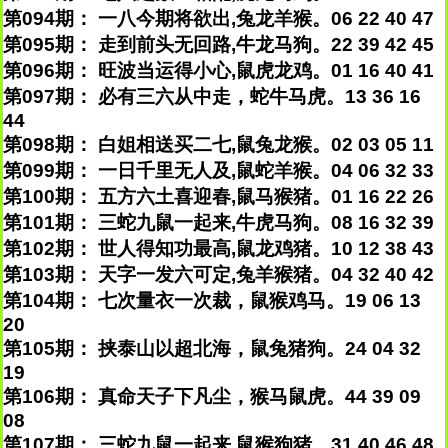
第094期： 一八今期将欲出,兔龙羊猴。06 22 40 47
第095期： 走到前头无回路,牛龙马狗。22 39 42 45
第096期： 旺波当运得小心,鼠虎龙鸡。01 16 40 41
第097期： 必有三六从中走，蛇牛马虎。13 36 16
44
第098期： 白姐相送买二七,鼠兔龙猴。02 03 05 11
第099期： 一日千里无人及,鼠蛇羊猴。04 06 32 33
第100期： 五方六土喜迎春,鼠马猴猪。01 16 22 26
第101期： 三蛇九鼠一起来,牛虎马狗。08 16 32 39
第102期： 世人得知功最高,鼠龙鸡猪。10 12 38 43
第103期： 天字一发六可定,兔羊猴猪。04 32 40 42
第104期： 七次量衣一次裁，鼠猴鸡马。19 06 13
20
第105期： 挟泰山以超北海，鼠兔猪狗。24 04 32
19
第106期： 真命天子下凡尘，猴马鼠虎。44 39 09
08
第107期： 三蛇九鼠一起来,鼠猴狗猪。31 40 46 48