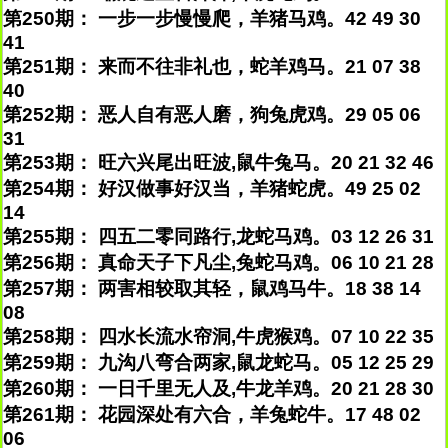
第250期： 一步一步慢慢爬，羊猪马鸡。42 49 30
41
第251期： 来而不往非礼也，蛇羊鸡马。21 07 38
40
第252期： 恶人自有恶人磨，狗兔虎鸡。29 05 06
31
第253期： 旺六兴尾出旺波,鼠牛兔马。20 21 32 46
第254期： 好汉做事好汉当，羊猪蛇虎。49 25 02
14
第255期： 四五二零同路行,龙蛇马鸡。03 12 26 31
第256期： 真命天子下凡尘,兔蛇马鸡。06 10 21 28
第257期： 两害相较取其轻，鼠鸡马牛。18 38 14
08
第258期： 四水长流水帘洞,牛虎猴鸡。07 10 22 35
第259期： 九沟八弯合两家,鼠龙蛇马。05 12 25 29
第260期： 一日千里无人及,牛龙羊鸡。20 21 28 30
第261期： 花园深处有六合，羊兔蛇牛。17 48 02
06