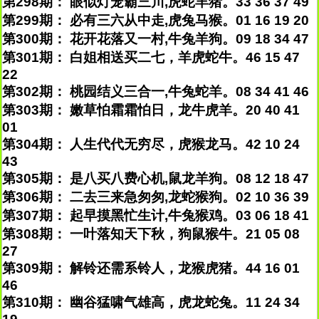
第298期： 眼似灯笼霸三川,虎蛇羊猪。33 36 37 49
第299期： 必有三六从中走,虎兔马猴。01 16 19 20
第300期： 花开花落又一村,牛兔羊狗。09 18 34 47
第301期： 白姐相送买二七，羊虎蛇牛。46 15 47
22
第302期： 桃园结义三合一,牛兔蛇羊。08 34 41 46
第303期： 嫩草怕霜霜怕日，龙牛虎羊。20 40 41
01
第304期： 人生代代无穷尽，虎猴龙马。42 10 24
43
第305期： 是八买八费心机,鼠龙羊狗。08 12 18 47
第306期： 二去三来急匆匆,龙蛇猴狗。02 10 36 39
第307期： 起早摸黑忙生计,牛兔猴鸡。03 06 18 41
第308期： 一叶落知天下秋，狗鼠猴牛。21 05 08
27
第309期： 解铃还需系铃人，龙猴虎猪。44 16 01
46
第310期： 幽谷猛啸气雄高，虎龙蛇兔。11 24 34