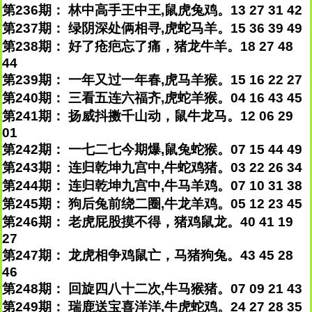
第236期： 林中高手王中王,鼠虎兔鸡。13 27 31 42
第237期： 绿阴深处俩相寻,虎蛇马羊。15 36 39 49
第238期： 好了疮疤忘了痛，猪龙牛羊。18 27 48
44
第239期： 一年又过一年春,虎马羊猴。15 16 22 27
第240期： 三看五连六福齐,虎蛇羊猴。04 16 43 45
第241期： 扬威抖擞千山动，鼠牛龙马。12 06 29
01
第242期： 一七二七今期爆,鼠兔蛇猴。07 15 44 49
第243期： 连归乾坤九宫中,牛蛇鸡猪。03 22 26 34
第244期： 连归乾坤九宫中,牛马羊鸡。07 10 31 38
第245期： 狗后兔前绕二圈,牛龙羊鸡。05 12 23 45
第246期： 老虎屁股摸不得，猪鸡鼠龙。40 41 19
27
第247期： 龙虎相争鸡鼠亡，马猪狗兔。43 45 28
46
第248期： 回旋四八十二次,牛马猴猪。07 09 21 43
第249期： 瑞鹿送宝喜洋洋,牛虎蛇鸡。24 27 28 35