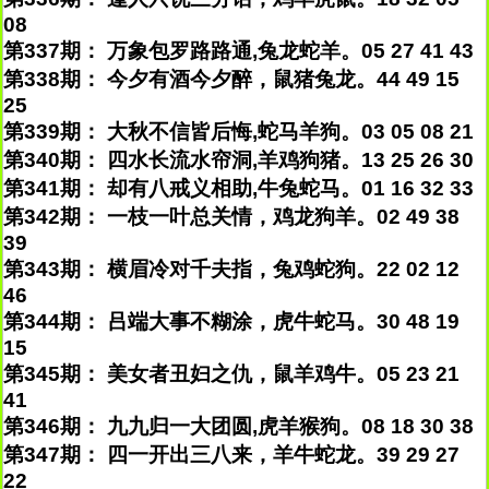
08
第337期： 万象包罗路路通,兔龙蛇羊。05 27 41 43
第338期： 今夕有酒今夕醉，鼠猪兔龙。44 49 15
25
第339期： 大秋不信皆后悔,蛇马羊狗。03 05 08 21
第340期： 四水长流水帘洞,羊鸡狗猪。13 25 26 30
第341期： 却有八戒义相助,牛兔蛇马。01 16 32 33
第342期： 一枝一叶总关情，鸡龙狗羊。02 49 38
39
第343期： 横眉冷对千夫指，兔鸡蛇狗。22 02 12
46
第344期： 吕端大事不糊涂，虎牛蛇马。30 48 19
15
第345期： 美女者丑妇之仇，鼠羊鸡牛。05 23 21
41
第346期： 九九归一大团圆,虎羊猴狗。08 18 30 38
第347期： 四一开出三八来，羊牛蛇龙。39 29 27
22