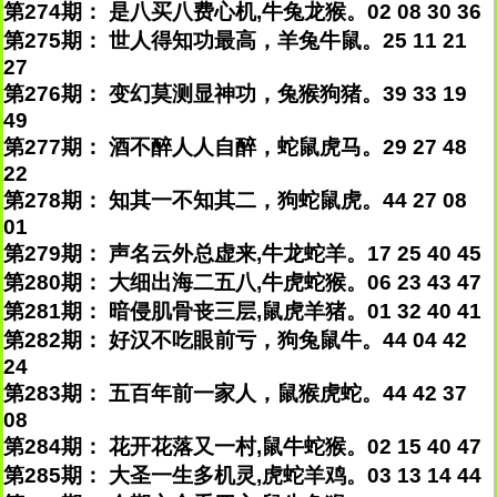
第274期： 是八买八费心机,牛兔龙猴。02 08 30 36
第275期： 世人得知功最高，羊兔牛鼠。25 11 21
27
第276期： 变幻莫测显神功，兔猴狗猪。39 33 19
49
第277期： 酒不醉人人自醉，蛇鼠虎马。29 27 48
22
第278期： 知其一不知其二，狗蛇鼠虎。44 27 08
01
第279期： 声名云外总虚来,牛龙蛇羊。17 25 40 45
第280期： 大细出海二五八,牛虎蛇猴。06 23 43 47
第281期： 暗侵肌骨丧三层,鼠虎羊猪。01 32 40 41
第282期： 好汉不吃眼前亏，狗兔鼠牛。44 04 42
24
第283期： 五百年前一家人，鼠猴虎蛇。44 42 37
08
第284期： 花开花落又一村,鼠牛蛇猴。02 15 40 47
第285期： 大圣一生多机灵,虎蛇羊鸡。03 13 14 44