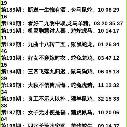
19
第189期： 断送一生惟有酒，兔马鼠蛇。10 08 29
16
第190期： 看好二九明中取,龙马羊猪。03 20 35 37
第191期： 机灵聪慧讨人喜，鸡蛇虎马。10 14 17
11
第192期： 九曲十八转二五，猴鼠蛇龙。01 26 34
46
第193期： 好女不穿嫁时衣，蛇兔龙鸡。03 47 12
15
第194期： 三四飞落九归迟，鼠马狗鸡。06 09 18
39
第195期： 大秋不信皆后悔，蛇兔虎猪。11 12 32
34
第196期： 良工不示人以朴，猴羊鼠鸡。32 15 33
38
第197期： 女子无才便是福，猪虎鼠马。10 20 06
04
第198期： 四水长流水帘洞，羊狗蛇牛。09 14 37