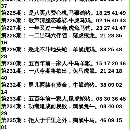
37
第225期： 是八买八费心机,马猴鸡猪。18 25 41 49
第226期： 歌声清脆态婆娑,牛虎马鸡。02 16 40 43
第227期： 一年又过一年春,虎兔马狗。23 27 41 47
第228期： 一二出码六伴随，猪虎猴龙。21 28 35
16
第229期： 恶龙不斗地头蛇，羊鼠虎鸡。33 25 48
28
第230期： 五百年前一家人,牛马羊猴。15 17 20 46
第231期： 一八今期将欲出，兔马虎鼠。21 24 18
40
第232期： 男儿两膝有黄金，牛鼠鸡猪。38 09 02
14
第233期： 五百年前一家人,鼠虎蛇猪。03 30 36 45
第234期： 功者难成而易败，鸡鼠兔牛。08 40 03
29
第235期： 拒人于千里之外，狗鼠牛马。46 09 15
01