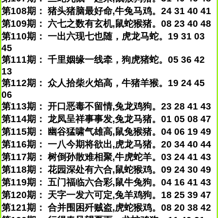
第108期： 猪头猪脑最好命,牛兔马鸡。24 31 40 41
第109期： 六七之数有玄机,鼠蛇猴猪。08 23 40 48
第110期： 一出六现七也随，虎龙马蛇。19 31 03
45
第111期： 千里姻缘一线牵，狗虎猪蛇。05 36 42
13
第112期： 众人拾柴火焰高，牛猪羊猴。19 24 45
06
第113期： 开口恶毒不留情,兔龙鸡狗。23 28 41 43
第114期： 龙凤呈祥事事发,兔龙马猪。01 05 08 47
第115期： 幽谷猛啸气雄高,鼠兔猴猪。04 06 19 49
第116期： 一八今期将欲出,虎龙马猪。20 34 40 44
第117期： 树倒孙散难相聚,牛虎蛇羊。03 24 41 43
第118期： 花园深处有六合,鼠蛇猴鸡。09 24 30 49
第119期： 五门福临六合彩,鼠牛兔狗。04 16 41 43
第120期： 天字一发六可定,兔羊鸡狗。18 25 39 47
第121期： 合并围困歼贼盗,虎蛇猴鸡。08 20 38 42