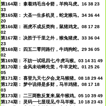
第164期： 拿着鸡毛当令箭，羊狗马虎。16 38 23
33
第165期： 大圣一生多机灵，蛇龙猴马。34 36 44
20
第166期： 画虎不成反类狗，鼠猪鸡龙。08 17 28
02
第167期： 决胜于千里之外，猴兔猪虎。33 36 04
23
第168期： 四五二零同路行，牛鸡狗蛇。29 36 05
02
第169期： 不妨一试吼四七,牛虎马猴。03 14 31 49
第170期： 金风未动蝉先觉，牛羊龙蛇。01 25 26
05
第171期： 喜登九天七夕会,龙马猴猪。08 18 29 44
第172期： 梦中说得是多财，马羊鸡猪。08 17 18
03
第173期： 二三两数反复来,鼠牛猴鸡。05 10 39 49
第174期： 灵码一七显现见,牛马羊猴。10 18 23 43