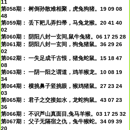
11
第058期： 树倒孙散难相聚，虎兔狗猪。19 09 08
48
第059期： 丢下耙儿弄扫帚，马兔龙猴。20 41 40
02
第060期： 阴阳八封一玄间,鼠牛兔猪。06 17 25 28
第061期： 阴阳八封一玄间，狗兔猪鼠。36 29 26
02
第062期： 一失足成千古恨，猪兔蛇鼠。15 18 47
08
第063期： 一阴一阳之谓道，鸡羊猴龙。10 08 19
34
第064期： 横挑鼻子竖挑眼，猴鸡猪鼠。27 23 24
03
第065期： 君子之交接如水，龙蛇狗鼠。43 07 23
36
第066期： 不识芦山真面目,兔马羊猴。03 17 25 32
第067期： 父子无隔宿之仇，兔牛猴蛇。34 09 39
20