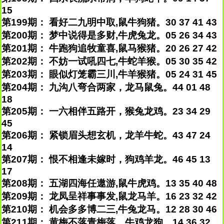
15
第199期： 看好二九明中取,鼠牛狗猪。30 37 41 43
第200期： 梦中说得是多财,牛虎兔龙。05 26 34 43
第201期： 牛跑狗追牧童喜,鼠马猴猪。20 26 27 42
第202期： 不妨一试吼四七,牛蛇羊猴。05 30 35 42
第203期： 眼似灯笼霸三川,牛羊猴猪。05 24 31 45
第204期： 九沟八弯合两家，龙马鼠兔。44 01 48
18
第205期： 一六相伴五路开，猴兔龙鸡。23 34 29
45
第206期： 紧锁眉头想玄机，龙羊牛蛇。43 47 24
14
第207期： 恨不相逢未嫁时，狗鸡羊龙。46 45 13
17
第208期： 五湖四海任遨游,鼠牛虎鸡。13 35 40 48
第209期： 龙凤呈祥事事发,鼠龙马羊。16 23 32 42
第210期： 机会多多博二三,牛兔龙马。12 28 30 46
第211期： 黄梅不落青梅落，牛鸡龙狗。14 36 32