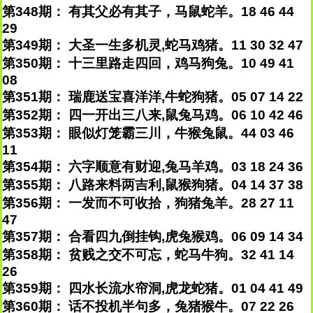
第348期： 有其父必有其子，马鼠蛇羊。18 46 44
29
第349期： 大圣一生多机灵,蛇马鸡猪。11 30 32 47
第350期： 十三里路走四回，鸡马狗兔。10 49 41
08
第351期： 瑞鹿送宝喜洋洋,牛蛇狗猪。05 07 14 22
第352期： 四一开出三八来,鼠兔马鸡。06 10 42 46
第353期： 眼似灯笼霸三川，牛猴兔鼠。44 03 46
11
第354期： 六字顺意有财迎,兔马羊鸡。03 18 24 36
第355期： 八路来料两吉利,鼠猴狗猪。04 14 37 38
第356期： 一发而不可收拾，狗猪兔羊。28 27 11
47
第357期： 合看四九倒挂钩,虎兔猴鸡。06 09 14 34
第358期： 贫贱之交不可忘，蛇马牛狗。32 41 14
26
第359期： 四水长流水帘洞,虎龙蛇猪。01 04 41 49
第360期： 话不投机半句多，兔猪猴牛。07 22 26