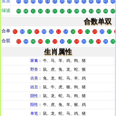
蓝波
03
04
09
10
14
15
20
25
26
31
36
37
41
42
绿波
05
06
11
16
17
21
22
27
28
32
33
38
39
43
合数单双
合单
01
03
05
07
09
10
12
14
16
18
21
23
25
27
合双
02
04
06
08
11
13
15
17
19
20
22
24
26
28
生肖属性
家禽：
牛、马、羊、鸡、狗、猪
野兽：
鼠、虎、兔、龙、蛇、猴
吉美：
兔、龙、蛇、马、羊、鸡
凶丑：
鼠、牛、虎、猴、狗、猪
阴性：
鼠、龙、蛇、马、狗、猪
阳性：
牛、虎、兔、羊、猴、鸡
单笔：
鼠、龙、蛇、马、鸡、猪