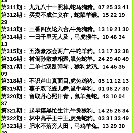
19
第311期： 九九八十一照算,蛇马狗猪。07 25 33 41
第312期： 买卖不成仁义在，蛇鼠羊猴。15 22 19
29
第313期： 三番四次论六合,牛兔狗猪。13 19 21 30
第314期： 一日千里无人及，马虎猴牛。10 46 34
13
第315期： 五湖豪杰会两广,牛蛇羊狗。13 17 32 38
第316期： 树倒孙散难相聚,鼠兔蛇羊。24 29 40 49
第317期： 二单七双乱弹琴，猴狗龙鸡。14 45 35
09
第318期： 不识芦山真面目,虎兔鸡猪。05 11 12 13
第319期： 燕子双飞蝶儿舞,鼠牛羊狗。01 06 27 30
第320期： 留取丹心照汗青，鼠羊兔蛇。43 10 04
37
第321期： 起早摸黑忙生计,牛兔猴狗。14 25 26 34
第322期： 林中高手王中王,虎兔蛇狗。03 31 33 49
第323期： 肥水不落旁人田，马鸡羊兔。13 29 30