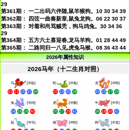
29
第361期： 一二出码六伴随,鼠羊猴狗。10 30 34 39
第362期： 四弦一曲奏新章,鼠兔龙狗。06 22 30 37
第363期： 对着和尚骂贼秃，狗马鸡兔。30 34 36
29
第364期： 五方六土喜迎春,龙马羊狗。01 28 44 49
第365期： 二路同归一八见,虎兔马猴。08 36 43 44
2026年属性知识
2026马年（十二生肖对照）
马
[冲鼠]
蛇
[冲兔]
龙
[冲狗]
01
13
25
37
49
02
14
26
38
03
15
27
39
兔
[冲鸡]
虎
[冲猴]
牛
[冲羊]
04
16
28
40
05
17
29
41
06
18
30
42
鼠
[冲马]
猪
[冲蛇]
狗
[冲龙]