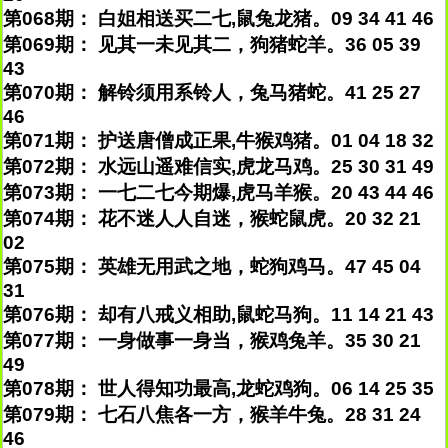
第068期： 白姐相送买二七,鼠兔龙猪。09 34 41 46
第069期： 见其一未见其二，狗猪蛇羊。36 05 39
43
第070期： 解铃须用系铃人，兔马猪蛇。41 25 27
46
第071期： 护送唐僧成正果,牛猴鸡猪。01 04 18 32
第072期： 水远山遥难信实,虎龙马鸡。25 30 31 49
第073期： 一七二七今期爆,虎马羊猴。20 43 44 46
第074期： 花不迷人人自迷，猴蛇鼠虎。20 32 21
02
第075期： 英雄无用武之地，蛇狗鸡马。47 45 04
31
第076期： 却有八戒义相助,鼠蛇马狗。11 14 21 43
第077期： 一身做事一身当，猴鸡兔羊。35 30 21
49
第078期： 世人得知功最高,龙蛇鸡狗。06 14 25 35
第079期： 七石八焦各一方，猴羊牛兔。28 31 24
46