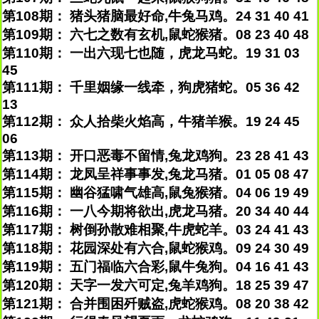
第108期： 猪头猪脑最好命,牛兔马鸡。24 31 40 41
第109期： 六七之数有玄机,鼠蛇猴猪。08 23 40 48
第110期： 一出六现七也随，虎龙马蛇。19 31 03
45
第111期： 千里姻缘一线牵，狗虎猪蛇。05 36 42
13
第112期： 众人拾柴火焰高，牛猪羊猴。19 24 45
06
第113期： 开口恶毒不留情,兔龙鸡狗。23 28 41 43
第114期： 龙凤呈祥事事发,兔龙马猪。01 05 08 47
第115期： 幽谷猛啸气雄高,鼠兔猴猪。04 06 19 49
第116期： 一八今期将欲出,虎龙马猪。20 34 40 44
第117期： 树倒孙散难相聚,牛虎蛇羊。03 24 41 43
第118期： 花园深处有六合,鼠蛇猴鸡。09 24 30 49
第119期： 五门福临六合彩,鼠牛兔狗。04 16 41 43
第120期： 天字一发六可定,兔羊鸡狗。18 25 39 47
第121期： 合并围困歼贼盗,虎蛇猴鸡。08 20 38 42