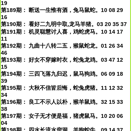
19
第189期： 断送一生惟有酒，兔马鼠蛇。10 08 29
16
第190期： 看好二九明中取,龙马羊猪。03 20 35 37
第191期： 机灵聪慧讨人喜，鸡蛇虎马。10 14 17
11
第192期： 九曲十八转二五，猴鼠蛇龙。01 26 34
46
第193期： 好女不穿嫁时衣，蛇兔龙鸡。03 47 12
15
第194期： 三四飞落九归迟，鼠马狗鸡。06 09 18
39
第195期： 大秋不信皆后悔，蛇兔虎猪。11 12 32
34
第196期： 良工不示人以朴，猴羊鼠鸡。32 15 33
38
第197期： 女子无才便是福，猪虎鼠马。10 20 06
04
第198期： 四水长流水帘洞，羊狗蛇牛。09 14 37