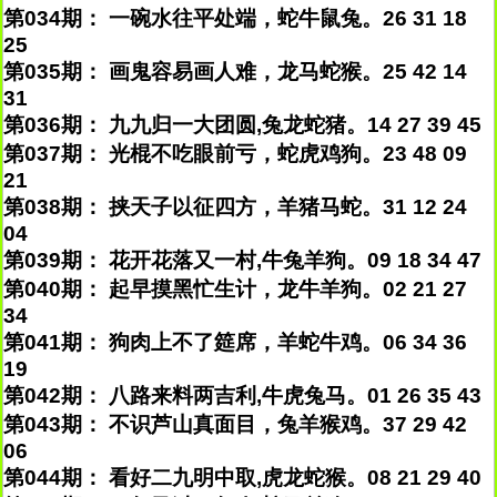
第034期： 一碗水往平处端，蛇牛鼠兔。26 31 18
25
第035期： 画鬼容易画人难，龙马蛇猴。25 42 14
31
第036期： 九九归一大团圆,兔龙蛇猪。14 27 39 45
第037期： 光棍不吃眼前亏，蛇虎鸡狗。23 48 09
21
第038期： 挟天子以征四方，羊猪马蛇。31 12 24
04
第039期： 花开花落又一村,牛兔羊狗。09 18 34 47
第040期： 起早摸黑忙生计，龙牛羊狗。02 21 27
34
第041期： 狗肉上不了筵席，羊蛇牛鸡。06 34 36
19
第042期： 八路来料两吉利,牛虎兔马。01 26 35 43
第043期： 不识芦山真面目，兔羊猴鸡。37 29 42
06
第044期： 看好二九明中取,虎龙蛇猴。08 21 29 40