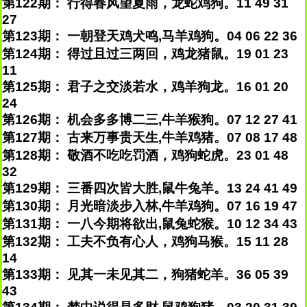
第122期： 行得春风望夏雨，龙蛇鸡狗。11 49 31
27
第123期： 一朝登天鸡犬鸣,马羊鸡狗。04 06 22 36
第124期： 得过且过三两回，鸡龙猪鼠。19 01 23
11
第125期： 君子之交淡若水，鸡羊狗龙。16 01 20
24
第126期： 机会多多博二三,牛羊猴狗。07 12 27 41
第127期： 古来万事贵天生,牛羊鸡猪。07 08 17 48
第128期： 敬酒不吃吃罚酒，鸡狗蛇虎。23 01 48
32
第129期： 三番四次皆大胜,鼠牛兔羊。13 24 41 49
第130期： 月光暗淡步入林,牛羊鸡狗。07 16 19 47
第131期： 一八今期将欲出,鼠兔蛇猴。10 12 34 43
第132期： 工夫不负有心人，鸡狗马猴。15 11 28
14
第133期： 见其一未见其二，狗猪蛇羊。36 05 39
43