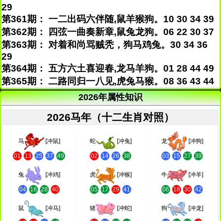
29
第361期： 一二出码六伴随,鼠羊猴狗。10 30 34 39
第362期： 四弦一曲奏新章,鼠兔龙狗。06 22 30 37
第363期： 对着和尚骂贼秃，狗马鸡兔。30 34 36
29
第364期： 五方六土喜迎春,龙马羊狗。01 28 44 49
第365期： 二路同归一八见,虎兔马猴。08 36 43 44
2026年属性知识
2026马年（十二生肖对照）
马
[冲鼠]
蛇
[冲兔]
龙
[冲狗]
01
13
25
37
49
02
14
26
38
03
15
27
39
兔
[冲鸡]
虎
[冲猴]
牛
[冲羊]
04
16
28
40
05
17
29
41
06
18
30
42
鼠
[冲马]
猪
[冲蛇]
狗
[冲龙]