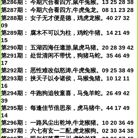
第286期： 今期六合看四方,鼠牛兔猴。13 25 28 38
第287期： 今期六合看四方,牛虎兔龙。08 11 23 28
第288期： 女子无才便是德，鸡虎龙猴。40 27 32
09
第289期： 腐木不可以为柱，鸡蛇牛猪。14 21 49
15
第290期： 五湖四海任遨游,鼠虎马猪。20 28 39 42
第291期： 处世清闲不带忧，狗猪马蛇。35 46 49
17
第292期： 恶性难改似怒涛,牛虎兔猴。09 25 38 49
第293期： 挟天子以令诸侯，马猴兔猪。10 12 11
16
第294期： 牛跑狗追牧童喜，马兔羊蛇。26 49 42
39
第295期： 每逢佳节倍思亲，虎马猪牛。44 17 49
14
第296期： 一路风尘出乾坤,牛龙猴猪。10 20 36 49
第297期： 六七有玄一二配,虎龙猴狗。02 30 34 38