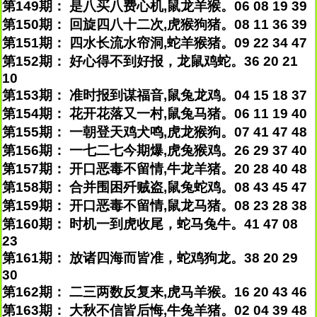
第149期： 是八买八费心机,鼠龙羊猴。06 08 19 39
第150期： 回旋四八十二次,虎猴狗猪。08 11 36 39
第151期： 四水长流水帘洞,蛇羊猴猪。09 22 34 47
第152期： 好心得不到好报，龙鼠鸡蛇。36 20 21
10
第153期： 准时报到谋福音,鼠兔龙鸡。04 15 18 37
第154期： 花开花落又一村,鼠兔马猪。06 11 19 40
第155期： 一朝登天鸡犬鸣,虎龙猴狗。07 41 47 48
第156期： 一七二七今期爆,虎兔猴鸡。26 29 37 40
第157期： 开口恶毒不留情,牛龙羊猪。20 28 40 48
第158期： 合并围困歼贼盗,鼠兔蛇鸡。08 43 45 47
第159期： 开口恶毒不留情,鼠龙马猪。08 23 28 38
第160期： 时机一到虎收尾，蛇马兔牛。41 47 08
23
第161期： 放诸四海而皆准，蛇鸡狗龙。38 20 29
30
第162期： 二三两数反复来,虎马羊猴。16 20 43 46
第163期： 大秋不信皆后悔,牛兔羊猪。02 04 39 48