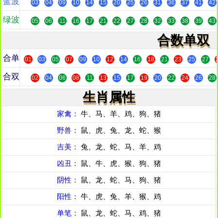
蓝波
03
04
09
10
14
15
20
25
26
31
36
37
41
42
绿波
05
06
11
16
17
21
22
27
28
32
33
38
39
43
合数单双
合单
01
03
05
07
09
10
12
14
16
18
21
23
25
27
合双
02
04
06
08
11
13
15
17
19
20
22
24
26
28
生肖属性
家禽：
牛、马、羊、鸡、狗、猪
野兽：
鼠、虎、兔、龙、蛇、猴
吉美：
兔、龙、蛇、马、羊、鸡
凶丑：
鼠、牛、虎、猴、狗、猪
阴性：
鼠、龙、蛇、马、狗、猪
阳性：
牛、虎、兔、羊、猴、鸡
单笔：
鼠、龙、蛇、马、鸡、猪