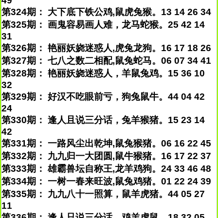
49
第324期： 大下底下铁公鸡,鼠虎兔猴。13 14 26 34
第325期： 画鬼容易画人难，龙马蛇猴。25 42 14
31
第326期： 艳丽妖娆迷惑人,虎兔龙狗。16 17 18 26
第327期： 七八之数二相配,鼠兔蛇马。06 07 34 41
第328期： 艳丽妖娆迷惑人，羊鼠兔鸡。15 36 10
32
第329期： 好汉不吃眼前亏，狗兔鼠牛。44 04 42
24
第330期： 逢人且说三分话，兔羊猴猪。15 23 14
42
第331期： 一路风尘出乾坤,鼠兔猴猪。06 16 22 45
第332期： 九九归一大团圆,鼠牛猴猪。16 17 22 37
第333期： 雄霸兽坛自称王,龙羊鸡狗。24 33 46 48
第334期： 一树一春来旺波,鼠兔鸡猪。01 22 24 39
第335期： 九九八十一照算，鼠羊虎猪。44 05 27
11
第336期： 逢人只说三分话，鸡羊虎鼠。18 32 05