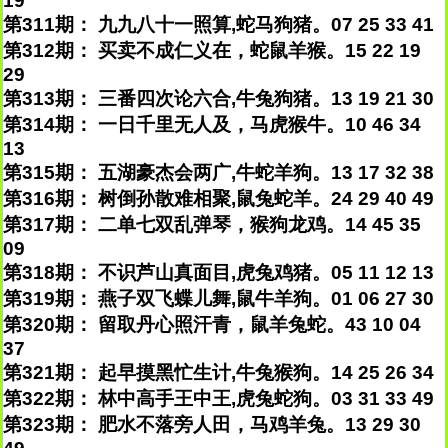
19
第311期： 九九八十一照算,蛇马狗猪。07 25 33 41
第312期： 买卖不成仁义在，蛇鼠羊猴。15 22 19
29
第313期： 三番四次论六合,牛兔狗猪。13 19 21 30
第314期： 一日千里无人及，马虎猴牛。10 46 34
13
第315期： 五湖豪杰会两广,牛蛇羊狗。13 17 32 38
第316期： 树倒孙散难相聚,鼠兔蛇羊。24 29 40 49
第317期： 二单七双乱弹琴，猴狗龙鸡。14 45 35
09
第318期： 不识芦山真面目,虎兔鸡猪。05 11 12 13
第319期： 燕子双飞蝶儿舞,鼠牛羊狗。01 06 27 30
第320期： 留取丹心照汗青，鼠羊兔蛇。43 10 04
37
第321期： 起早摸黑忙生计,牛兔猴狗。14 25 26 34
第322期： 林中高手王中王,虎兔蛇狗。03 31 33 49
第323期： 肥水不落旁人田，马鸡羊兔。13 29 30