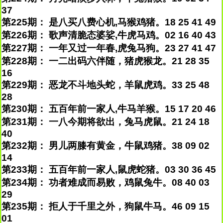
37
第225期： 是八买八费心机,马猴鸡猪。18 25 41 49
第226期： 歌声清脆态婆娑,牛虎马鸡。02 16 40 43
第227期： 一年又过一年春,虎兔马狗。23 27 41 47
第228期： 一二出码六伴随，猪虎猴龙。21 28 35
16
第229期： 恶龙不斗地头蛇，羊鼠虎鸡。33 25 48
28
第230期： 五百年前一家人,牛马羊猴。15 17 20 46
第231期： 一八今期将欲出，兔马虎鼠。21 24 18
40
第232期： 男儿两膝有黄金，牛鼠鸡猪。38 09 02
14
第233期： 五百年前一家人,鼠虎蛇猪。03 30 36 45
第234期： 功者难成而易败，鸡鼠兔牛。08 40 03
29
第235期： 拒人于千里之外，狗鼠牛马。46 09 15
01