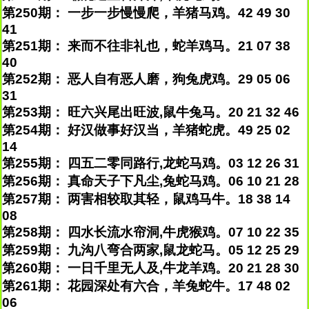
第250期： 一步一步慢慢爬，羊猪马鸡。42 49 30
41
第251期： 来而不往非礼也，蛇羊鸡马。21 07 38
40
第252期： 恶人自有恶人磨，狗兔虎鸡。29 05 06
31
第253期： 旺六兴尾出旺波,鼠牛兔马。20 21 32 46
第254期： 好汉做事好汉当，羊猪蛇虎。49 25 02
14
第255期： 四五二零同路行,龙蛇马鸡。03 12 26 31
第256期： 真命天子下凡尘,兔蛇马鸡。06 10 21 28
第257期： 两害相较取其轻，鼠鸡马牛。18 38 14
08
第258期： 四水长流水帘洞,牛虎猴鸡。07 10 22 35
第259期： 九沟八弯合两家,鼠龙蛇马。05 12 25 29
第260期： 一日千里无人及,牛龙羊鸡。20 21 28 30
第261期： 花园深处有六合，羊兔蛇牛。17 48 02
06