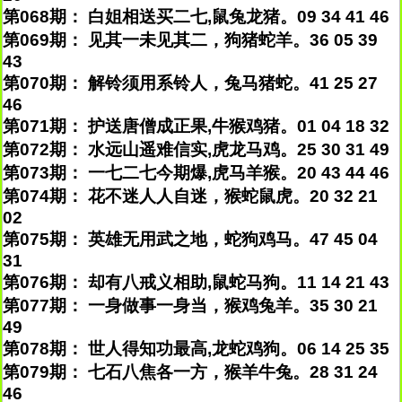
第068期： 白姐相送买二七,鼠兔龙猪。09 34 41 46
第069期： 见其一未见其二，狗猪蛇羊。36 05 39
43
第070期： 解铃须用系铃人，兔马猪蛇。41 25 27
46
第071期： 护送唐僧成正果,牛猴鸡猪。01 04 18 32
第072期： 水远山遥难信实,虎龙马鸡。25 30 31 49
第073期： 一七二七今期爆,虎马羊猴。20 43 44 46
第074期： 花不迷人人自迷，猴蛇鼠虎。20 32 21
02
第075期： 英雄无用武之地，蛇狗鸡马。47 45 04
31
第076期： 却有八戒义相助,鼠蛇马狗。11 14 21 43
第077期： 一身做事一身当，猴鸡兔羊。35 30 21
49
第078期： 世人得知功最高,龙蛇鸡狗。06 14 25 35
第079期： 七石八焦各一方，猴羊牛兔。28 31 24
46