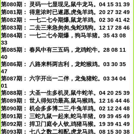
第080期： 灵码一七显现见,鼠牛龙马。04 15 31 39
第081期： 得意浓时已遂愿,虎兔羊鸡。20 27 32 49
第082期： 一七二七今期爆,鼠龙羊鸡。02 30 41 42
第083期： 二去三来急匆匆,兔蛇鸡狗。12 17 28 46
第084期： 一七二七今期爆，狗马羊猪。35 43 08
33
第085期： 春风中有三五码，龙鸡蛇牛。28 08 11
40
第086期： 八路来料两吉利，龙蛇猴鸡。03 30 35
47
第087期： 六字开出一二伴，龙兔猪蛇。03 34 04
01
第088期： 大圣一生多机灵,鼠牛蛇羊。04 20 25 39
第089期： 世人得知功最高,鼠马猴鸡。12 16 44 46
第090期： 机会多多博二三,牛兔羊鸡。02 12 24 48
第091期： 三蛇九鼠一起来,蛇马羊猪。09 39 45 49
第092期： 捍卫门庭令人钦,鸡猪马猴。19 39 41 49
第093期： 七八之数二相配,虎龙马鸡。08 15 30 38