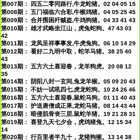
第007期： 四五二零同路行,牛龙蛇猪。02 04 05 15
第008期： 五门福临六合彩,牛猴鸡猪。04 05 25 45
第009期： 合并围困歼贼盗,牛鸡狗猪。04 33 41 43
第010期： 雄才武略坐江山，虎兔蛇狗。47 43 03
42
第011期： 龙凤呈祥事事发,牛虎兔狗。06 10 14 29
第012期： 看好二九明中取，蛇羊马猪。38 25 40
43
第013期： 五方六土喜迎春，龙羊狗虎。20 08 12
35
第014期： 阴阳八封一玄间,兔龙羊猴。05 09 20 43
第015期： 不妨一试吼四七,虎龙蛇狗。10 24 26 46
第016期： 五方六土喜迎春,鼠蛇马狗。01 11 40 43
第017期： 护送唐僧成正果,龙蛇马猪。08 14 43 44
第018期： 暗侵肌骨丧三层,鼠蛇羊猪。19 21 28 31
第019期： 喜登九天七夕会，虎鸡猪兔。12 15 34
14
第020期： 行百里者半九十，龙猪狗猴。13 14 38