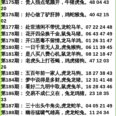
第175期： 贵人指点笔颜开，牛猪虎兔。48 04 43
20
第176期： 好心做了驴肝肺，鸡蛇猴兔。40 42 15
02
第177期： 处世清闲不带忧,龙蛇马羊。07 22 24 48
第178期： 花开四朵换千金,鼠兔马猪。06 43 47 49
第179期： 开口恶毒不留情,龙马羊鸡。01 26 31 47
第180期： 一日千里无人及,虎兔猴狗。06 11 39 45
第181期： 是八买八费心机,鼠龙羊狗。08 12 18 47
第182期： 老虎头上打苍蝇，鸡虎猪狗。47 12 03
26
第183期： 五百年前一家人,虎龙马狗。18 27 38 43
第184期： 梦中说得是多财,虎兔龙猪。12 31 41 48
第185期： 看好二九明中取,鼠虎兔羊。16 28 43 46
第186期： 交易不成仁义在，兔龙鸡猪。23 18 35
33
第187期： 三十出头牛角尖,虎龙蛇羊。04 05 21 49
第188期： 幽谷猛啸气雄高，虎龙蛇兔。11 24 34