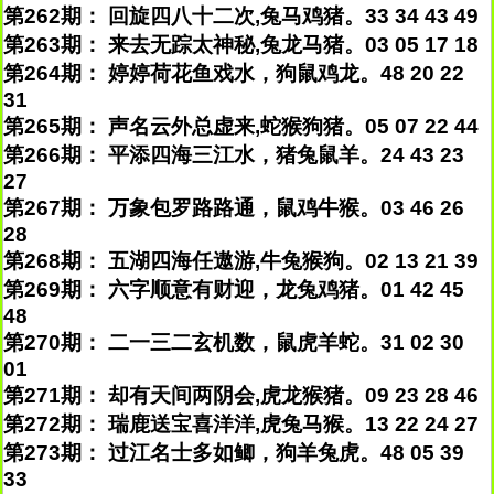
第262期： 回旋四八十二次,兔马鸡猪。33 34 43 49
第263期： 来去无踪太神秘,兔龙马猪。03 05 17 18
第264期： 婷婷荷花鱼戏水，狗鼠鸡龙。48 20 22
31
第265期： 声名云外总虚来,蛇猴狗猪。05 07 22 44
第266期： 平添四海三江水，猪兔鼠羊。24 43 23
27
第267期： 万象包罗路路通，鼠鸡牛猴。03 46 26
28
第268期： 五湖四海任遨游,牛兔猴狗。02 13 21 39
第269期： 六字顺意有财迎，龙兔鸡猪。01 42 45
48
第270期： 二一三二玄机数，鼠虎羊蛇。31 02 30
01
第271期： 却有天间两阴会,虎龙猴猪。09 23 28 46
第272期： 瑞鹿送宝喜洋洋,虎兔马猴。13 22 24 27
第273期： 过江名士多如鲫，狗羊兔虎。48 05 39
33