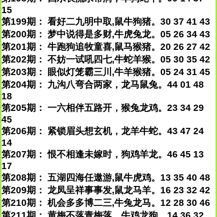
15
第199期： 看好二九明中取,鼠牛狗猪。30 37 41 43
第200期： 梦中说得是多财,牛虎兔龙。05 26 34 43
第201期： 牛跑狗追牧童喜,鼠马猴猪。20 26 27 42
第202期： 不妨一试吼四七,牛蛇羊猴。05 30 35 42
第203期： 眼似灯笼霸三川,牛羊猴猪。05 24 31 45
第204期： 九沟八弯合两家，龙马鼠兔。44 01 48
18
第205期： 一六相伴五路开，猴兔龙鸡。23 34 29
45
第206期： 紧锁眉头想玄机，龙羊牛蛇。43 47 24
14
第207期： 恨不相逢未嫁时，狗鸡羊龙。46 45 13
17
第208期： 五湖四海任遨游,鼠牛虎鸡。13 35 40 48
第209期： 龙凤呈祥事事发,鼠龙马羊。16 23 32 42
第210期： 机会多多博二三,牛兔龙马。12 28 30 46
第211期： 黄梅不落青梅落，牛鸡龙狗。14 36 32