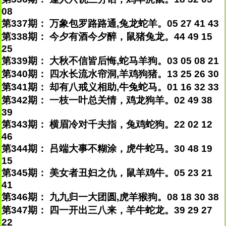
08
第337期： 万象包罗路路通,兔龙蛇羊。05 27 41 43
第338期： 今夕有酒今夕醉，鼠猪兔龙。44 49 15
25
第339期： 大秋不信皆后悔,蛇马羊狗。03 05 08 21
第340期： 四水长流水帘洞,羊鸡狗猪。13 25 26 30
第341期： 却有八戒义相助,牛兔蛇马。01 16 32 33
第342期： 一枝一叶总关情，鸡龙狗羊。02 49 38
39
第343期： 横眉冷对千夫指，兔鸡蛇狗。22 02 12
46
第344期： 吕端大事不糊涂，虎牛蛇马。30 48 19
15
第345期： 美女者丑妇之仇，鼠羊鸡牛。05 23 21
41
第346期： 九九归一大团圆,虎羊猴狗。08 18 30 38
第347期： 四一开出三八来，羊牛蛇龙。39 29 27
22