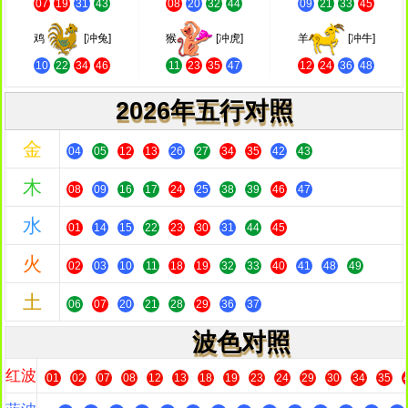
07
19
31
43
08
20
32
44
09
21
33
45
鸡
[冲兔]
猴
[冲虎]
羊
[冲牛]
10
22
34
46
11
23
35
47
12
24
36
48
2026年五行对照
金
04
05
12
13
26
27
34
35
42
43
木
08
09
16
17
24
25
38
39
46
47
水
01
14
15
22
23
30
31
44
45
火
02
03
10
11
18
19
32
33
40
41
48
49
土
06
07
20
21
28
29
36
37
波色对照
红波
01
02
07
08
12
13
18
19
23
24
29
30
34
35