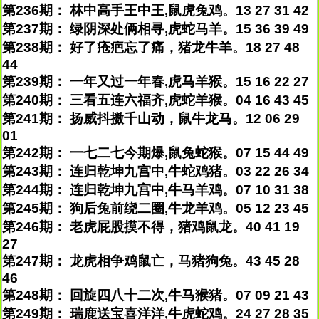
第236期： 林中高手王中王,鼠虎兔鸡。13 27 31 42
第237期： 绿阴深处俩相寻,虎蛇马羊。15 36 39 49
第238期： 好了疮疤忘了痛，猪龙牛羊。18 27 48
44
第239期： 一年又过一年春,虎马羊猴。15 16 22 27
第240期： 三看五连六福齐,虎蛇羊猴。04 16 43 45
第241期： 扬威抖擞千山动，鼠牛龙马。12 06 29
01
第242期： 一七二七今期爆,鼠兔蛇猴。07 15 44 49
第243期： 连归乾坤九宫中,牛蛇鸡猪。03 22 26 34
第244期： 连归乾坤九宫中,牛马羊鸡。07 10 31 38
第245期： 狗后兔前绕二圈,牛龙羊鸡。05 12 23 45
第246期： 老虎屁股摸不得，猪鸡鼠龙。40 41 19
27
第247期： 龙虎相争鸡鼠亡，马猪狗兔。43 45 28
46
第248期： 回旋四八十二次,牛马猴猪。07 09 21 43
第249期： 瑞鹿送宝喜洋洋,牛虎蛇鸡。24 27 28 35