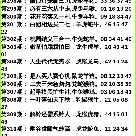
第298期： 眼似灯笼霸三川,虎蛇羊猪。33 36 37 49
第299期： 必有三六从中走,虎兔马猴。01 16 19 20
第300期： 花开花落又一村,牛兔羊狗。09 18 34 47
第301期： 白姐相送买二七，羊虎蛇牛。46 15 47
22
第302期： 桃园结义三合一,牛兔蛇羊。08 34 41 46
第303期： 嫩草怕霜霜怕日，龙牛虎羊。20 40 41
01
第304期： 人生代代无穷尽，虎猴龙马。42 10 24
43
第305期： 是八买八费心机,鼠龙羊狗。08 12 18 47
第306期： 二去三来急匆匆,龙蛇猴狗。02 10 36 39
第307期： 起早摸黑忙生计,牛兔猴鸡。03 06 18 41
第308期： 一叶落知天下秋，狗鼠猴牛。21 05 08
27
第309期： 解铃还需系铃人，龙猴虎猪。44 16 01
46
第310期： 幽谷猛啸气雄高，虎龙蛇兔。11 24 34