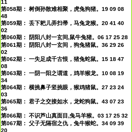
11
第058期： 树倒孙散难相聚，虎兔狗猪。19 09 08
48
第059期： 丢下耙儿弄扫帚，马兔龙猴。20 41 40
02
第060期： 阴阳八封一玄间,鼠牛兔猪。06 17 25 28
第061期： 阴阳八封一玄间，狗兔猪鼠。36 29 26
02
第062期： 一失足成千古恨，猪兔蛇鼠。15 18 47
08
第063期： 一阴一阳之谓道，鸡羊猴龙。10 08 19
34
第064期： 横挑鼻子竖挑眼，猴鸡猪鼠。27 23 24
03
第065期： 君子之交接如水，龙蛇狗鼠。43 07 23
36
第066期： 不识芦山真面目,兔马羊猴。03 17 25 32
第067期： 父子无隔宿之仇，兔牛猴蛇。34 09 39
20