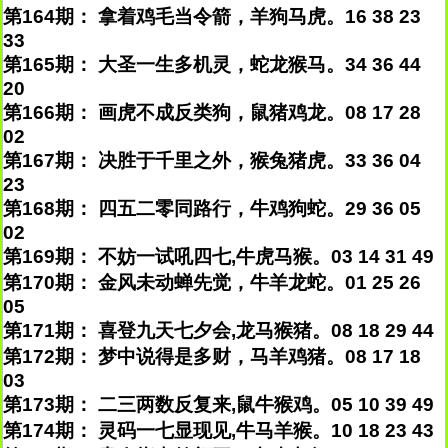
第164期： 拿着鸡毛当令箭，羊狗马虎。16 38 23
33
第165期： 大圣一生多机灵，蛇龙猴马。34 36 44
20
第166期： 画虎不成反类狗，鼠猪鸡龙。08 17 28
02
第167期： 决胜于千里之外，猴兔猪虎。33 36 04
23
第168期： 四五二零同路行，牛鸡狗蛇。29 36 05
02
第169期： 不妨一试吼四七,牛虎马猴。03 14 31 49
第170期： 金风未动蝉先觉，牛羊龙蛇。01 25 26
05
第171期： 喜登九天七夕会,龙马猴猪。08 18 29 44
第172期： 梦中说得是多财，马羊鸡猪。08 17 18
03
第173期： 二三两数反复来,鼠牛猴鸡。05 10 39 49
第174期： 灵码一七显现见,牛马羊猴。10 18 23 43