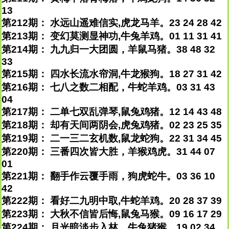
13
第212期： 水远山遥难信实,虎龙马羊。23 24 28 42
第213期： 变幻莫测显神功,牛兔羊鸡。01 11 31 41
第214期： 九九归一大团圆，羊鼠马猪。38 48 32
33
第215期： 四水长流水帘洞,牛龙猴狗。18 27 31 42
第216期： 七八之数二相配，牛蛇羊鸡。03 31 43
04
第217期： 二单七双乱弹琴,鼠兔鸡猪。12 14 43 48
第218期： 却有天间两阴会,虎兔鸡猪。02 23 25 35
第219期： 二一三二玄机数,鼠龙蛇狗。22 31 34 45
第220期： 三番四次皆大胜，羊猴鸡虎。31 44 07
01
第221期： 翻手作云覆手雨，狗虎蛇牛。03 36 10
42
第222期： 看好二九明中取,牛蛇羊鸡。20 28 37 39
第223期： 大秋不信皆后悔,鼠兔马猴。09 16 17 29
第224期： 月光暗淡步入林，牛兔猪猴。19 02 34