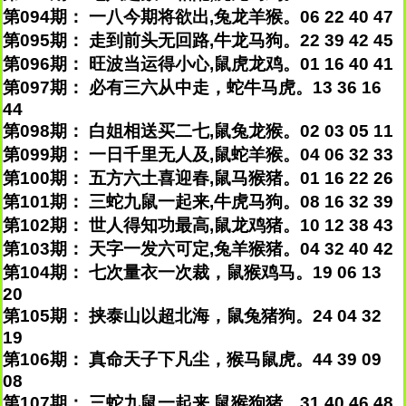
第094期： 一八今期将欲出,兔龙羊猴。06 22 40 47
第095期： 走到前头无回路,牛龙马狗。22 39 42 45
第096期： 旺波当运得小心,鼠虎龙鸡。01 16 40 41
第097期： 必有三六从中走，蛇牛马虎。13 36 16
44
第098期： 白姐相送买二七,鼠兔龙猴。02 03 05 11
第099期： 一日千里无人及,鼠蛇羊猴。04 06 32 33
第100期： 五方六土喜迎春,鼠马猴猪。01 16 22 26
第101期： 三蛇九鼠一起来,牛虎马狗。08 16 32 39
第102期： 世人得知功最高,鼠龙鸡猪。10 12 38 43
第103期： 天字一发六可定,兔羊猴猪。04 32 40 42
第104期： 七次量衣一次裁，鼠猴鸡马。19 06 13
20
第105期： 挟泰山以超北海，鼠兔猪狗。24 04 32
19
第106期： 真命天子下凡尘，猴马鼠虎。44 39 09
08
第107期： 三蛇九鼠一起来,鼠猴狗猪。31 40 46 48