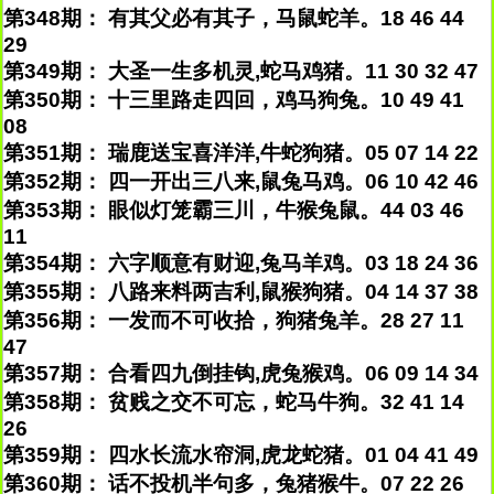
第348期： 有其父必有其子，马鼠蛇羊。18 46 44
29
第349期： 大圣一生多机灵,蛇马鸡猪。11 30 32 47
第350期： 十三里路走四回，鸡马狗兔。10 49 41
08
第351期： 瑞鹿送宝喜洋洋,牛蛇狗猪。05 07 14 22
第352期： 四一开出三八来,鼠兔马鸡。06 10 42 46
第353期： 眼似灯笼霸三川，牛猴兔鼠。44 03 46
11
第354期： 六字顺意有财迎,兔马羊鸡。03 18 24 36
第355期： 八路来料两吉利,鼠猴狗猪。04 14 37 38
第356期： 一发而不可收拾，狗猪兔羊。28 27 11
47
第357期： 合看四九倒挂钩,虎兔猴鸡。06 09 14 34
第358期： 贫贱之交不可忘，蛇马牛狗。32 41 14
26
第359期： 四水长流水帘洞,虎龙蛇猪。01 04 41 49
第360期： 话不投机半句多，兔猪猴牛。07 22 26