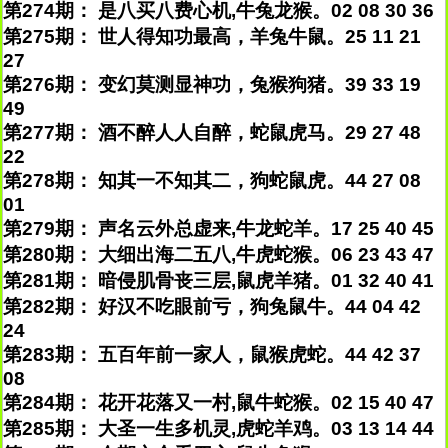
第274期： 是八买八费心机,牛兔龙猴。02 08 30 36
第275期： 世人得知功最高，羊兔牛鼠。25 11 21
27
第276期： 变幻莫测显神功，兔猴狗猪。39 33 19
49
第277期： 酒不醉人人自醉，蛇鼠虎马。29 27 48
22
第278期： 知其一不知其二，狗蛇鼠虎。44 27 08
01
第279期： 声名云外总虚来,牛龙蛇羊。17 25 40 45
第280期： 大细出海二五八,牛虎蛇猴。06 23 43 47
第281期： 暗侵肌骨丧三层,鼠虎羊猪。01 32 40 41
第282期： 好汉不吃眼前亏，狗兔鼠牛。44 04 42
24
第283期： 五百年前一家人，鼠猴虎蛇。44 42 37
08
第284期： 花开花落又一村,鼠牛蛇猴。02 15 40 47
第285期： 大圣一生多机灵,虎蛇羊鸡。03 13 14 44