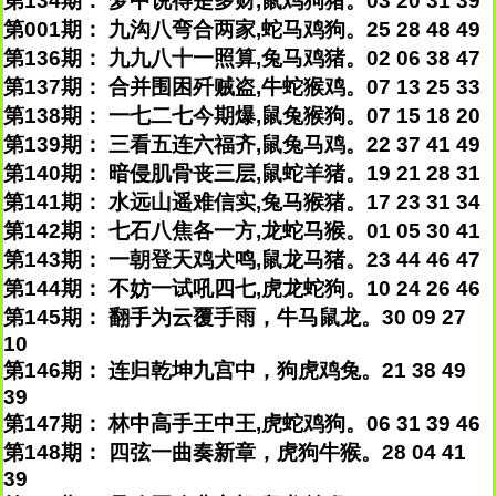
第134期： 梦中说得是多财,鼠鸡狗猪。03 20 31 39
第001期： 九沟八弯合两家,蛇马鸡狗。25 28 48 49
第136期： 九九八十一照算,兔马鸡猪。02 06 38 47
第137期： 合并围困歼贼盗,牛蛇猴鸡。07 13 25 33
第138期： 一七二七今期爆,鼠兔猴狗。07 15 18 20
第139期： 三看五连六福齐,鼠兔马鸡。22 37 41 49
第140期： 暗侵肌骨丧三层,鼠蛇羊猪。19 21 28 31
第141期： 水远山遥难信实,兔马猴猪。17 23 31 34
第142期： 七石八焦各一方,龙蛇马猴。01 05 30 41
第143期： 一朝登天鸡犬鸣,鼠龙马猪。23 44 46 47
第144期： 不妨一试吼四七,虎龙蛇狗。10 24 26 46
第145期： 翻手为云覆手雨，牛马鼠龙。30 09 27
10
第146期： 连归乾坤九宫中，狗虎鸡兔。21 38 49
39
第147期： 林中高手王中王,虎蛇鸡狗。06 31 39 46
第148期： 四弦一曲奏新章，虎狗牛猴。28 04 41
39