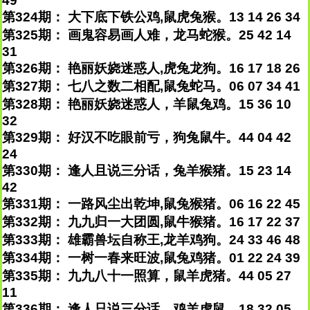
49
第324期： 大下底下铁公鸡,鼠虎兔猴。13 14 26 34
第325期： 画鬼容易画人难，龙马蛇猴。25 42 14
31
第326期： 艳丽妖娆迷惑人,虎兔龙狗。16 17 18 26
第327期： 七八之数二相配,鼠兔蛇马。06 07 34 41
第328期： 艳丽妖娆迷惑人，羊鼠兔鸡。15 36 10
32
第329期： 好汉不吃眼前亏，狗兔鼠牛。44 04 42
24
第330期： 逢人且说三分话，兔羊猴猪。15 23 14
42
第331期： 一路风尘出乾坤,鼠兔猴猪。06 16 22 45
第332期： 九九归一大团圆,鼠牛猴猪。16 17 22 37
第333期： 雄霸兽坛自称王,龙羊鸡狗。24 33 46 48
第334期： 一树一春来旺波,鼠兔鸡猪。01 22 24 39
第335期： 九九八十一照算，鼠羊虎猪。44 05 27
11
第336期： 逢人只说三分话，鸡羊虎鼠。18 32 05