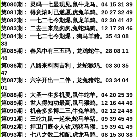
第080期： 灵码一七显现见,鼠牛龙马。04 15 31 39
第081期： 得意浓时已遂愿,虎兔羊鸡。20 27 32 49
第082期： 一七二七今期爆,鼠龙羊鸡。02 30 41 42
第083期： 二去三来急匆匆,兔蛇鸡狗。12 17 28 46
第084期： 一七二七今期爆，狗马羊猪。35 43 08
33
第085期： 春风中有三五码，龙鸡蛇牛。28 08 11
40
第086期： 八路来料两吉利，龙蛇猴鸡。03 30 35
47
第087期： 六字开出一二伴，龙兔猪蛇。03 34 04
01
第088期： 大圣一生多机灵,鼠牛蛇羊。04 20 25 39
第089期： 世人得知功最高,鼠马猴鸡。12 16 44 46
第090期： 机会多多博二三,牛兔羊鸡。02 12 24 48
第091期： 三蛇九鼠一起来,蛇马羊猪。09 39 45 49
第092期： 捍卫门庭令人钦,鸡猪马猴。19 39 41 49
第093期： 七八之数二相配,虎龙马鸡。08 15 30 38