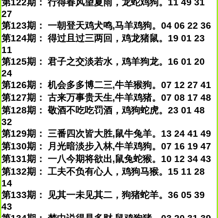
第122期： 行得春风望夏雨，龙蛇鸡狗。11 49 31
27
第123期： 一朝登天鸡犬鸣,马羊鸡狗。04 06 22 36
第124期： 得过且过三两回，鸡龙猪鼠。19 01 23
11
第125期： 君子之交淡若水，鸡羊狗龙。16 01 20
24
第126期： 机会多多博二三,牛羊猴狗。07 12 27 41
第127期： 古来万事贵天生,牛羊鸡猪。07 08 17 48
第128期： 敬酒不吃吃罚酒，鸡狗蛇虎。23 01 48
32
第129期： 三番四次皆大胜,鼠牛兔羊。13 24 41 49
第130期： 月光暗淡步入林,牛羊鸡狗。07 16 19 47
第131期： 一八今期将欲出,鼠兔蛇猴。10 12 34 43
第132期： 工夫不负有心人，鸡狗马猴。15 11 28
14
第133期： 见其一未见其二，狗猪蛇羊。36 05 39
43