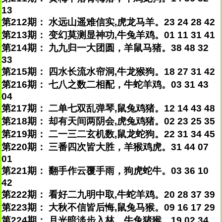
13
第212期： 水远山遥难信实,虎龙马羊。23 24 28 42
第213期： 变幻莫测显神功,牛兔羊鸡。01 11 31 41
第214期： 九九归一大团圆，羊鼠马猪。38 48 32
33
第215期： 四水长流水帘洞,牛龙猴狗。18 27 31 42
第216期： 七八之数二相配，牛蛇羊鸡。03 31 43
04
第217期： 二单七双乱弹琴,鼠兔鸡猪。12 14 43 48
第218期： 却有天间两阴会,虎兔鸡猪。02 23 25 35
第219期： 二一三二玄机数,鼠龙蛇狗。22 31 34 45
第220期： 三番四次皆大胜，羊猴鸡虎。31 44 07
01
第221期： 翻手作云覆手雨，狗虎蛇牛。03 36 10
42
第222期： 看好二九明中取,牛蛇羊鸡。20 28 37 39
第223期： 大秋不信皆后悔,鼠兔马猴。09 16 17 29
第224期： 月光暗淡步入林，牛兔猪猴。19 02 34