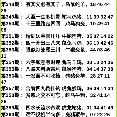
第348期： 有其父必有其子，马鼠蛇羊。18 46 44
29
第349期： 大圣一生多机灵,蛇马鸡猪。11 30 32 47
第350期： 十三里路走四回，鸡马狗兔。10 49 41
08
第351期： 瑞鹿送宝喜洋洋,牛蛇狗猪。05 07 14 22
第352期： 四一开出三八来,鼠兔马鸡。06 10 42 46
第353期： 眼似灯笼霸三川，牛猴兔鼠。44 03 46
11
第354期： 六字顺意有财迎,兔马羊鸡。03 18 24 36
第355期： 八路来料两吉利,鼠猴狗猪。04 14 37 38
第356期： 一发而不可收拾，狗猪兔羊。28 27 11
47
第357期： 合看四九倒挂钩,虎兔猴鸡。06 09 14 34
第358期： 贫贱之交不可忘，蛇马牛狗。32 41 14
26
第359期： 四水长流水帘洞,虎龙蛇猪。01 04 41 49
第360期： 话不投机半句多，兔猪猴牛。07 22 26