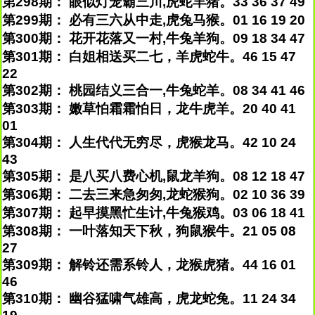
第298期： 眼似灯笼霸三川,虎蛇羊猪。33 36 37 49
第299期： 必有三六从中走,虎兔马猴。01 16 19 20
第300期： 花开花落又一村,牛兔羊狗。09 18 34 47
第301期： 白姐相送买二七，羊虎蛇牛。46 15 47
22
第302期： 桃园结义三合一,牛兔蛇羊。08 34 41 46
第303期： 嫩草怕霜霜怕日，龙牛虎羊。20 40 41
01
第304期： 人生代代无穷尽，虎猴龙马。42 10 24
43
第305期： 是八买八费心机,鼠龙羊狗。08 12 18 47
第306期： 二去三来急匆匆,龙蛇猴狗。02 10 36 39
第307期： 起早摸黑忙生计,牛兔猴鸡。03 06 18 41
第308期： 一叶落知天下秋，狗鼠猴牛。21 05 08
27
第309期： 解铃还需系铃人，龙猴虎猪。44 16 01
46
第310期： 幽谷猛啸气雄高，虎龙蛇兔。11 24 34