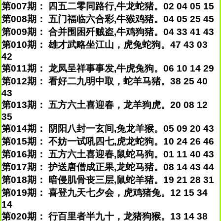
第007期： 四五二零同路行,牛龙蛇猪。02 04 05 15
第008期： 五门福临六合彩,牛猴鸡猪。04 05 25 45
第009期： 合并围困歼贼盗,牛鸡狗猪。04 33 41 43
第010期： 雄才武略坐江山，虎兔蛇狗。47 43 03
42
第011期： 龙凤呈祥事事发,牛虎兔狗。06 10 14 29
第012期： 看好二九明中取，蛇羊马猪。38 25 40
43
第013期： 五方六土喜迎春，龙羊狗虎。20 08 12
35
第014期： 阴阳八封一玄间,兔龙羊猴。05 09 20 43
第015期： 不妨一试吼四七,虎龙蛇狗。10 24 26 46
第016期： 五方六土喜迎春,鼠蛇马狗。01 11 40 43
第017期： 护送唐僧成正果,龙蛇马猪。08 14 43 44
第018期： 暗侵肌骨丧三层,鼠蛇羊猪。19 21 28 31
第019期： 喜登九天七夕会，虎鸡猪兔。12 15 34
14
第020期： 行百里者半九十，龙猪狗猴。13 14 38