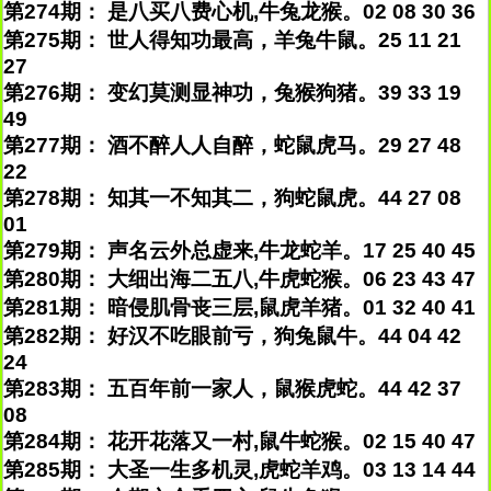
第274期： 是八买八费心机,牛兔龙猴。02 08 30 36
第275期： 世人得知功最高，羊兔牛鼠。25 11 21
27
第276期： 变幻莫测显神功，兔猴狗猪。39 33 19
49
第277期： 酒不醉人人自醉，蛇鼠虎马。29 27 48
22
第278期： 知其一不知其二，狗蛇鼠虎。44 27 08
01
第279期： 声名云外总虚来,牛龙蛇羊。17 25 40 45
第280期： 大细出海二五八,牛虎蛇猴。06 23 43 47
第281期： 暗侵肌骨丧三层,鼠虎羊猪。01 32 40 41
第282期： 好汉不吃眼前亏，狗兔鼠牛。44 04 42
24
第283期： 五百年前一家人，鼠猴虎蛇。44 42 37
08
第284期： 花开花落又一村,鼠牛蛇猴。02 15 40 47
第285期： 大圣一生多机灵,虎蛇羊鸡。03 13 14 44