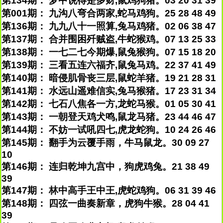
第134期： 梦中说得是多财,鼠鸡狗猪。03 20 31 39
第001期： 九沟八弯合两家,蛇马鸡狗。25 28 48 49
第136期： 九九八十一照算,兔马鸡猪。02 06 38 47
第137期： 合并围困歼贼盗,牛蛇猴鸡。07 13 25 33
第138期： 一七二七今期爆,鼠兔猴狗。07 15 18 20
第139期： 三看五连六福齐,鼠兔马鸡。22 37 41 49
第140期： 暗侵肌骨丧三层,鼠蛇羊猪。19 21 28 31
第141期： 水远山遥难信实,兔马猴猪。17 23 31 34
第142期： 七石八焦各一方,龙蛇马猴。01 05 30 41
第143期： 一朝登天鸡犬鸣,鼠龙马猪。23 44 46 47
第144期： 不妨一试吼四七,虎龙蛇狗。10 24 26 46
第145期： 翻手为云覆手雨，牛马鼠龙。30 09 27
10
第146期： 连归乾坤九宫中，狗虎鸡兔。21 38 49
39
第147期： 林中高手王中王,虎蛇鸡狗。06 31 39 46
第148期： 四弦一曲奏新章，虎狗牛猴。28 04 41
39