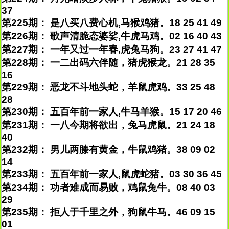
37
第225期： 是八买八费心机,马猴鸡猪。18 25 41 49
第226期： 歌声清脆态婆娑,牛虎马鸡。02 16 40 43
第227期： 一年又过一年春,虎兔马狗。23 27 41 47
第228期： 一二出码六伴随，猪虎猴龙。21 28 35
16
第229期： 恶龙不斗地头蛇，羊鼠虎鸡。33 25 48
28
第230期： 五百年前一家人,牛马羊猴。15 17 20 46
第231期： 一八今期将欲出，兔马虎鼠。21 24 18
40
第232期： 男儿两膝有黄金，牛鼠鸡猪。38 09 02
14
第233期： 五百年前一家人,鼠虎蛇猪。03 30 36 45
第234期： 功者难成而易败，鸡鼠兔牛。08 40 03
29
第235期： 拒人于千里之外，狗鼠牛马。46 09 15
01