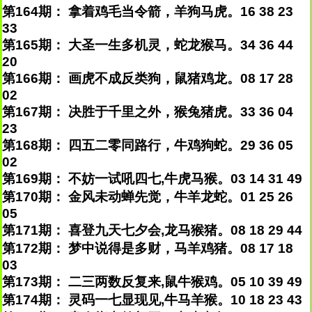
第164期： 拿着鸡毛当令箭，羊狗马虎。16 38 23
33
第165期： 大圣一生多机灵，蛇龙猴马。34 36 44
20
第166期： 画虎不成反类狗，鼠猪鸡龙。08 17 28
02
第167期： 决胜于千里之外，猴兔猪虎。33 36 04
23
第168期： 四五二零同路行，牛鸡狗蛇。29 36 05
02
第169期： 不妨一试吼四七,牛虎马猴。03 14 31 49
第170期： 金风未动蝉先觉，牛羊龙蛇。01 25 26
05
第171期： 喜登九天七夕会,龙马猴猪。08 18 29 44
第172期： 梦中说得是多财，马羊鸡猪。08 17 18
03
第173期： 二三两数反复来,鼠牛猴鸡。05 10 39 49
第174期： 灵码一七显现见,牛马羊猴。10 18 23 43