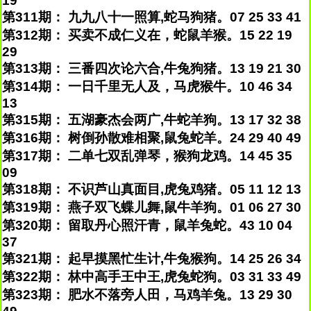
19
第311期： 九九八十一照算,蛇马狗猪。07 25 33 41
第312期： 买卖不成仁义在，蛇鼠羊猴。15 22 19
29
第313期： 三番四次论六合,牛兔狗猪。13 19 21 30
第314期： 一日千里无人及，马虎猴牛。10 46 34
13
第315期： 五湖豪杰会两广,牛蛇羊狗。13 17 32 38
第316期： 树倒孙散难相聚,鼠兔蛇羊。24 29 40 49
第317期： 二单七双乱弹琴，猴狗龙鸡。14 45 35
09
第318期： 不识芦山真面目,虎兔鸡猪。05 11 12 13
第319期： 燕子双飞蝶儿舞,鼠牛羊狗。01 06 27 30
第320期： 留取丹心照汗青，鼠羊兔蛇。43 10 04
37
第321期： 起早摸黑忙生计,牛兔猴狗。14 25 26 34
第322期： 林中高手王中王,虎兔蛇狗。03 31 33 49
第323期： 肥水不落旁人田，马鸡羊兔。13 29 30