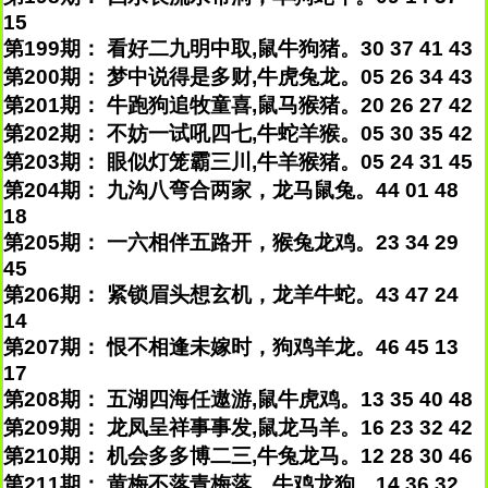
15
第199期： 看好二九明中取,鼠牛狗猪。30 37 41 43
第200期： 梦中说得是多财,牛虎兔龙。05 26 34 43
第201期： 牛跑狗追牧童喜,鼠马猴猪。20 26 27 42
第202期： 不妨一试吼四七,牛蛇羊猴。05 30 35 42
第203期： 眼似灯笼霸三川,牛羊猴猪。05 24 31 45
第204期： 九沟八弯合两家，龙马鼠兔。44 01 48
18
第205期： 一六相伴五路开，猴兔龙鸡。23 34 29
45
第206期： 紧锁眉头想玄机，龙羊牛蛇。43 47 24
14
第207期： 恨不相逢未嫁时，狗鸡羊龙。46 45 13
17
第208期： 五湖四海任遨游,鼠牛虎鸡。13 35 40 48
第209期： 龙凤呈祥事事发,鼠龙马羊。16 23 32 42
第210期： 机会多多博二三,牛兔龙马。12 28 30 46
第211期： 黄梅不落青梅落，牛鸡龙狗。14 36 32