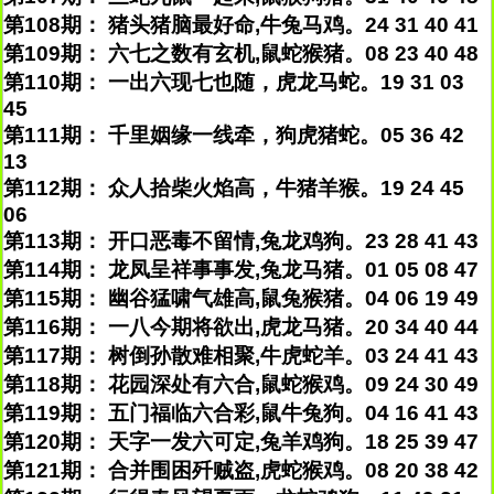
第108期： 猪头猪脑最好命,牛兔马鸡。24 31 40 41
第109期： 六七之数有玄机,鼠蛇猴猪。08 23 40 48
第110期： 一出六现七也随，虎龙马蛇。19 31 03
45
第111期： 千里姻缘一线牵，狗虎猪蛇。05 36 42
13
第112期： 众人拾柴火焰高，牛猪羊猴。19 24 45
06
第113期： 开口恶毒不留情,兔龙鸡狗。23 28 41 43
第114期： 龙凤呈祥事事发,兔龙马猪。01 05 08 47
第115期： 幽谷猛啸气雄高,鼠兔猴猪。04 06 19 49
第116期： 一八今期将欲出,虎龙马猪。20 34 40 44
第117期： 树倒孙散难相聚,牛虎蛇羊。03 24 41 43
第118期： 花园深处有六合,鼠蛇猴鸡。09 24 30 49
第119期： 五门福临六合彩,鼠牛兔狗。04 16 41 43
第120期： 天字一发六可定,兔羊鸡狗。18 25 39 47
第121期： 合并围困歼贼盗,虎蛇猴鸡。08 20 38 42