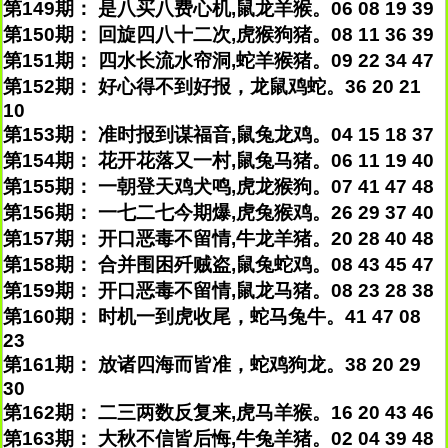
第149期： 是八买八费心机,鼠龙羊猴。06 08 19 39
第150期： 回旋四八十二次,虎猴狗猪。08 11 36 39
第151期： 四水长流水帘洞,蛇羊猴猪。09 22 34 47
第152期： 好心得不到好报，龙鼠鸡蛇。36 20 21
10
第153期： 准时报到谋福音,鼠兔龙鸡。04 15 18 37
第154期： 花开花落又一村,鼠兔马猪。06 11 19 40
第155期： 一朝登天鸡犬鸣,虎龙猴狗。07 41 47 48
第156期： 一七二七今期爆,虎兔猴鸡。26 29 37 40
第157期： 开口恶毒不留情,牛龙羊猪。20 28 40 48
第158期： 合并围困歼贼盗,鼠兔蛇鸡。08 43 45 47
第159期： 开口恶毒不留情,鼠龙马猪。08 23 28 38
第160期： 时机一到虎收尾，蛇马兔牛。41 47 08
23
第161期： 放诸四海而皆准，蛇鸡狗龙。38 20 29
30
第162期： 二三两数反复来,虎马羊猴。16 20 43 46
第163期： 大秋不信皆后悔,牛兔羊猪。02 04 39 48