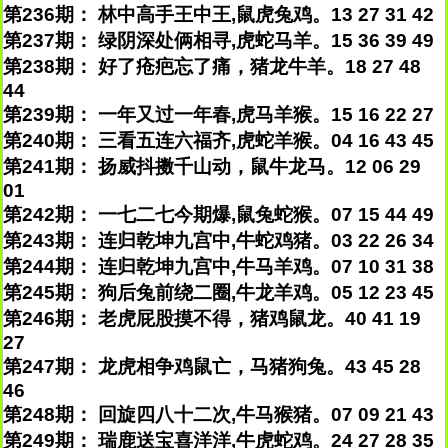
第236期： 林中高手王中王,鼠虎兔鸡。13 27 31 42
第237期： 绿阴深处俩相寻,虎蛇马羊。15 36 39 49
第238期： 好了疮疤忘了痛，猪龙牛羊。18 27 48
44
第239期： 一年又过一年春,虎马羊猴。15 16 22 27
第240期： 三看五连六福齐,虎蛇羊猴。04 16 43 45
第241期： 扬威抖擞千山动，鼠牛龙马。12 06 29
01
第242期： 一七二七今期爆,鼠兔蛇猴。07 15 44 49
第243期： 连归乾坤九宫中,牛蛇鸡猪。03 22 26 34
第244期： 连归乾坤九宫中,牛马羊鸡。07 10 31 38
第245期： 狗后兔前绕二圈,牛龙羊鸡。05 12 23 45
第246期： 老虎屁股摸不得，猪鸡鼠龙。40 41 19
27
第247期： 龙虎相争鸡鼠亡，马猪狗兔。43 45 28
46
第248期： 回旋四八十二次,牛马猴猪。07 09 21 43
第249期： 瑞鹿送宝喜洋洋,牛虎蛇鸡。24 27 28 35