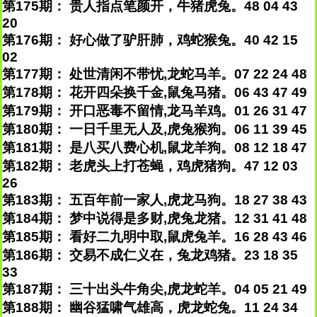
第175期： 贵人指点笔颜开，牛猪虎兔。48 04 43
20
第176期： 好心做了驴肝肺，鸡蛇猴兔。40 42 15
02
第177期： 处世清闲不带忧,龙蛇马羊。07 22 24 48
第178期： 花开四朵换千金,鼠兔马猪。06 43 47 49
第179期： 开口恶毒不留情,龙马羊鸡。01 26 31 47
第180期： 一日千里无人及,虎兔猴狗。06 11 39 45
第181期： 是八买八费心机,鼠龙羊狗。08 12 18 47
第182期： 老虎头上打苍蝇，鸡虎猪狗。47 12 03
26
第183期： 五百年前一家人,虎龙马狗。18 27 38 43
第184期： 梦中说得是多财,虎兔龙猪。12 31 41 48
第185期： 看好二九明中取,鼠虎兔羊。16 28 43 46
第186期： 交易不成仁义在，兔龙鸡猪。23 18 35
33
第187期： 三十出头牛角尖,虎龙蛇羊。04 05 21 49
第188期： 幽谷猛啸气雄高，虎龙蛇兔。11 24 34