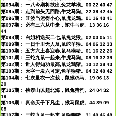
第094期： 一八今期将欲出,兔龙羊猴。06 22 40 47
第095期： 走到前头无回路,牛龙马狗。22 39 42 45
第096期： 旺波当运得小心,鼠虎龙鸡。01 16 40 41
第097期： 必有三六从中走，蛇牛马虎。13 36 16
44
第098期： 白姐相送买二七,鼠兔龙猴。02 03 05 11
第099期： 一日千里无人及,鼠蛇羊猴。04 06 32 33
第100期： 五方六土喜迎春,鼠马猴猪。01 16 22 26
第101期： 三蛇九鼠一起来,牛虎马狗。08 16 32 39
第102期： 世人得知功最高,鼠龙鸡猪。10 12 38 43
第103期： 天字一发六可定,兔羊猴猪。04 32 40 42
第104期： 七次量衣一次裁，鼠猴鸡马。19 06 13
20
第105期： 挟泰山以超北海，鼠兔猪狗。24 04 32
19
第106期： 真命天子下凡尘，猴马鼠虎。44 39 09
08
第107期： 三蛇九鼠一起来,鼠猴狗猪。31 40 46 48