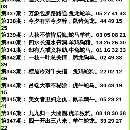
08
第337期： 万象包罗路路通,兔龙蛇羊。05 27 41 43
第338期： 今夕有酒今夕醉，鼠猪兔龙。44 49 15
25
第339期： 大秋不信皆后悔,蛇马羊狗。03 05 08 21
第340期： 四水长流水帘洞,羊鸡狗猪。13 25 26 30
第341期： 却有八戒义相助,牛兔蛇马。01 16 32 33
第342期： 一枝一叶总关情，鸡龙狗羊。02 49 38
39
第343期： 横眉冷对千夫指，兔鸡蛇狗。22 02 12
46
第344期： 吕端大事不糊涂，虎牛蛇马。30 48 19
15
第345期： 美女者丑妇之仇，鼠羊鸡牛。05 23 21
41
第346期： 九九归一大团圆,虎羊猴狗。08 18 30 38
第347期： 四一开出三八来，羊牛蛇龙。39 29 27
22