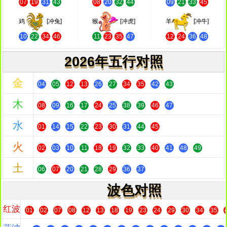
07
19
31
43
08
20
32
44
09
21
33
45
鸡
[冲兔]
猴
[冲虎]
羊
[冲牛]
10
22
34
46
11
23
35
47
12
24
36
48
2026年五行对照
金
04
05
12
13
26
27
34
35
42
43
木
08
09
16
17
24
25
38
39
46
47
水
01
14
15
22
23
30
31
44
45
火
02
03
10
11
18
19
32
33
40
41
48
49
土
06
07
20
21
28
29
36
37
波色对照
红波
01
02
07
08
12
13
18
19
23
24
29
30
34
35