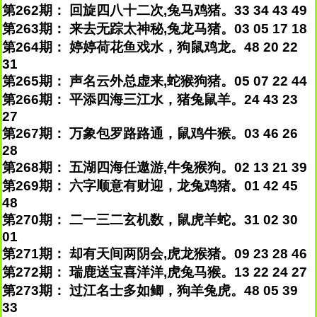
第262期： 回旋四八十二次,兔马鸡猪。33 34 43 49
第263期： 来去无踪太神秘,兔龙马猪。03 05 17 18
第264期： 婷婷荷花鱼戏水，狗鼠鸡龙。48 20 22
31
第265期： 声名云外总虚来,蛇猴狗猪。05 07 22 44
第266期： 平添四海三江水，猪兔鼠羊。24 43 23
27
第267期： 万象包罗路路通，鼠鸡牛猴。03 46 26
28
第268期： 五湖四海任遨游,牛兔猴狗。02 13 21 39
第269期： 六字顺意有财迎，龙兔鸡猪。01 42 45
48
第270期： 二一三二玄机数，鼠虎羊蛇。31 02 30
01
第271期： 却有天间两阴会,虎龙猴猪。09 23 28 46
第272期： 瑞鹿送宝喜洋洋,虎兔马猴。13 22 24 27
第273期： 过江名士多如鲫，狗羊兔虎。48 05 39
33