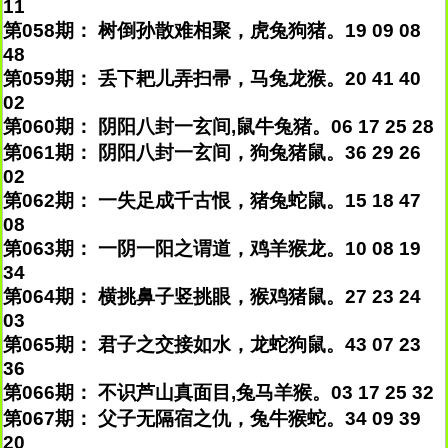
11
第058期： 树倒孙散难相聚，虎兔狗猪。19 09 08
48
第059期： 丢下耙儿弄扫帚，马兔龙猴。20 41 40
02
第060期： 阴阳八封一玄间,鼠牛兔猪。06 17 25 28
第061期： 阴阳八封一玄间，狗兔猪鼠。36 29 26
02
第062期： 一失足成千古恨，猪兔蛇鼠。15 18 47
08
第063期： 一阴一阳之谓道，鸡羊猴龙。10 08 19
34
第064期： 横挑鼻子竖挑眼，猴鸡猪鼠。27 23 24
03
第065期： 君子之交接如水，龙蛇狗鼠。43 07 23
36
第066期： 不识芦山真面目,兔马羊猴。03 17 25 32
第067期： 父子无隔宿之仇，兔牛猴蛇。34 09 39
20