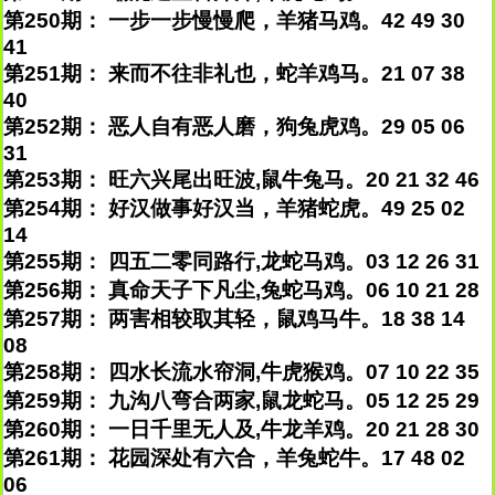
第250期： 一步一步慢慢爬，羊猪马鸡。42 49 30
41
第251期： 来而不往非礼也，蛇羊鸡马。21 07 38
40
第252期： 恶人自有恶人磨，狗兔虎鸡。29 05 06
31
第253期： 旺六兴尾出旺波,鼠牛兔马。20 21 32 46
第254期： 好汉做事好汉当，羊猪蛇虎。49 25 02
14
第255期： 四五二零同路行,龙蛇马鸡。03 12 26 31
第256期： 真命天子下凡尘,兔蛇马鸡。06 10 21 28
第257期： 两害相较取其轻，鼠鸡马牛。18 38 14
08
第258期： 四水长流水帘洞,牛虎猴鸡。07 10 22 35
第259期： 九沟八弯合两家,鼠龙蛇马。05 12 25 29
第260期： 一日千里无人及,牛龙羊鸡。20 21 28 30
第261期： 花园深处有六合，羊兔蛇牛。17 48 02
06