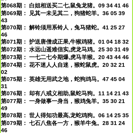
第068期： 白姐相送买二七,鼠兔龙猪。09 34 41 46
第069期： 见其一未见其二，狗猪蛇羊。36 05 39
43
第070期： 解铃须用系铃人，兔马猪蛇。41 25 27
46
第071期： 护送唐僧成正果,牛猴鸡猪。01 04 18 32
第072期： 水远山遥难信实,虎龙马鸡。25 30 31 49
第073期： 一七二七今期爆,虎马羊猴。20 43 44 46
第074期： 花不迷人人自迷，猴蛇鼠虎。20 32 21
02
第075期： 英雄无用武之地，蛇狗鸡马。47 45 04
31
第076期： 却有八戒义相助,鼠蛇马狗。11 14 21 43
第077期： 一身做事一身当，猴鸡兔羊。35 30 21
49
第078期： 世人得知功最高,龙蛇鸡狗。06 14 25 35
第079期： 七石八焦各一方，猴羊牛兔。28 31 24
46