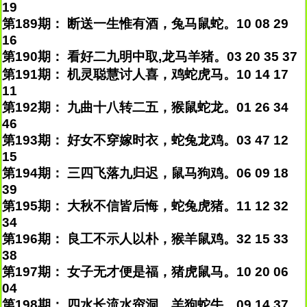
19
第189期： 断送一生惟有酒，兔马鼠蛇。10 08 29
16
第190期： 看好二九明中取,龙马羊猪。03 20 35 37
第191期： 机灵聪慧讨人喜，鸡蛇虎马。10 14 17
11
第192期： 九曲十八转二五，猴鼠蛇龙。01 26 34
46
第193期： 好女不穿嫁时衣，蛇兔龙鸡。03 47 12
15
第194期： 三四飞落九归迟，鼠马狗鸡。06 09 18
39
第195期： 大秋不信皆后悔，蛇兔虎猪。11 12 32
34
第196期： 良工不示人以朴，猴羊鼠鸡。32 15 33
38
第197期： 女子无才便是福，猪虎鼠马。10 20 06
04
第198期： 四水长流水帘洞，羊狗蛇牛。09 14 37