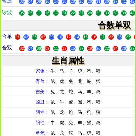
蓝波
03
04
09
10
14
15
20
25
26
31
36
37
41
42
绿波
05
06
11
16
17
21
22
27
28
32
33
38
39
43
合数单双
合单
01
03
05
07
09
10
12
14
16
18
21
23
25
27
合双
02
04
06
08
11
13
15
17
19
20
22
24
26
28
生肖属性
家禽：
牛、马、羊、鸡、狗、猪
野兽：
鼠、虎、兔、龙、蛇、猴
吉美：
兔、龙、蛇、马、羊、鸡
凶丑：
鼠、牛、虎、猴、狗、猪
阴性：
鼠、龙、蛇、马、狗、猪
阳性：
牛、虎、兔、羊、猴、鸡
单笔：
鼠、龙、蛇、马、鸡、猪