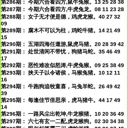
第286期： 今期六合看四方,鼠牛兔猴。13 25 28 38
第287期： 今期六合看四方,牛虎兔龙。08 11 23 28
第288期： 女子无才便是德，鸡虎龙猴。40 27 32
09
第289期： 腐木不可以为柱，鸡蛇牛猪。14 21 49
15
第290期： 五湖四海任遨游,鼠虎马猪。20 28 39 42
第291期： 处世清闲不带忧，狗猪马蛇。35 46 49
17
第292期： 恶性难改似怒涛,牛虎兔猴。09 25 38 49
第293期： 挟天子以令诸侯，马猴兔猪。10 12 11
16
第294期： 牛跑狗追牧童喜，马兔羊蛇。26 49 42
39
第295期： 每逢佳节倍思亲，虎马猪牛。44 17 49
14
第296期： 一路风尘出乾坤,牛龙猴猪。10 20 36 49
第297期： 六七有玄一二配,虎龙猴狗。02 30 34 38