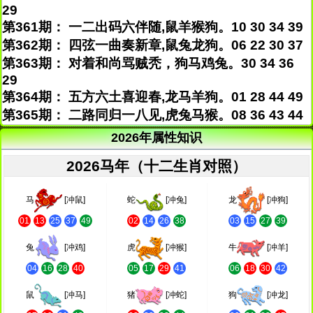
29
第361期： 一二出码六伴随,鼠羊猴狗。10 30 34 39
第362期： 四弦一曲奏新章,鼠兔龙狗。06 22 30 37
第363期： 对着和尚骂贼秃，狗马鸡兔。30 34 36
29
第364期： 五方六土喜迎春,龙马羊狗。01 28 44 49
第365期： 二路同归一八见,虎兔马猴。08 36 43 44
2026年属性知识
2026马年（十二生肖对照）
马
[冲鼠]
蛇
[冲兔]
龙
[冲狗]
01
13
25
37
49
02
14
26
38
03
15
27
39
兔
[冲鸡]
虎
[冲猴]
牛
[冲羊]
04
16
28
40
05
17
29
41
06
18
30
42
鼠
[冲马]
猪
[冲蛇]
狗
[冲龙]