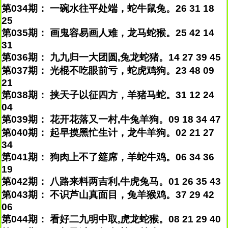
第034期： 一碗水往平处端，蛇牛鼠兔。26 31 18
25
第035期： 画鬼容易画人难，龙马蛇猴。25 42 14
31
第036期： 九九归一大团圆,兔龙蛇猪。14 27 39 45
第037期： 光棍不吃眼前亏，蛇虎鸡狗。23 48 09
21
第038期： 挟天子以征四方，羊猪马蛇。31 12 24
04
第039期： 花开花落又一村,牛兔羊狗。09 18 34 47
第040期： 起早摸黑忙生计，龙牛羊狗。02 21 27
34
第041期： 狗肉上不了筵席，羊蛇牛鸡。06 34 36
19
第042期： 八路来料两吉利,牛虎兔马。01 26 35 43
第043期： 不识芦山真面目，兔羊猴鸡。37 29 42
06
第044期： 看好二九明中取,虎龙蛇猴。08 21 29 40