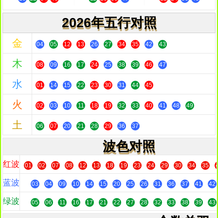
2026年五行对照
金
04
05
12
13
26
27
34
35
42
43
木
08
09
16
17
24
25
38
39
46
47
水
01
14
15
22
23
30
31
44
45
火
02
03
10
11
18
19
32
33
40
41
48
49
土
06
07
20
21
28
29
36
37
波色对照
红波
01
02
07
08
12
13
18
19
23
24
29
30
34
35
蓝波
03
04
09
10
14
15
20
25
26
31
36
37
41
42
绿波
05
06
11
16
17
21
22
27
28
32
33
38
39
43