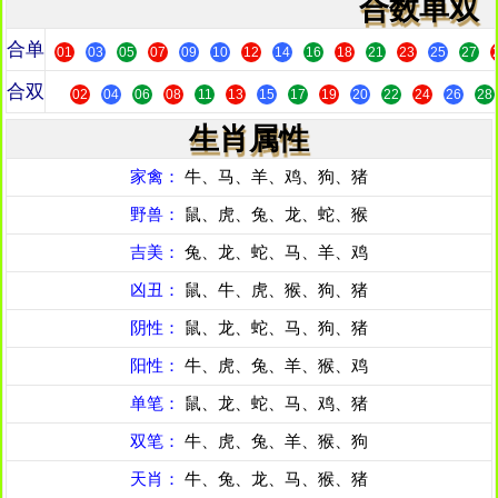
合数单双
合单
01
03
05
07
09
10
12
14
16
18
21
23
25
27
合双
02
04
06
08
11
13
15
17
19
20
22
24
26
28
生肖属性
家禽：
牛、马、羊、鸡、狗、猪
野兽：
鼠、虎、兔、龙、蛇、猴
吉美：
兔、龙、蛇、马、羊、鸡
凶丑：
鼠、牛、虎、猴、狗、猪
阴性：
鼠、龙、蛇、马、狗、猪
阳性：
牛、虎、兔、羊、猴、鸡
单笔：
鼠、龙、蛇、马、鸡、猪
双笔：
牛、虎、兔、羊、猴、狗
天肖：
牛、兔、龙、马、猴、猪