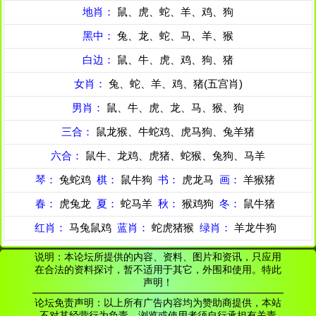
地肖：
鼠、虎、蛇、羊、鸡、狗
黑中：
兔、龙、蛇、马、羊、猴
白边：
鼠、牛、虎、鸡、狗、猪
女肖：
兔、蛇、羊、鸡、猪(五宫肖)
男肖：
鼠、牛、虎、龙、马、猴、狗
三合：
鼠龙猴、牛蛇鸡、虎马狗、兔羊猪
六合：
鼠牛、龙鸡、虎猪、蛇猴、兔狗、马羊
琴：
兔蛇鸡
棋：
鼠牛狗
书：
虎龙马
画：
羊猴猪
春：
虎兔龙
夏：
蛇马羊
秋：
猴鸡狗
冬：
鼠牛猪
红肖：
马兔鼠鸡
蓝肖：
蛇虎猪猴
绿肖：
羊龙牛狗
说明：本论坛所提供的内容、资料、图片和资讯，只应用
在合法的资料探讨，暂不适用于其它，外围和使用。特此
声明！
论坛免责声明：以上所有广告内容均为赞助商提供，本站
不对其经营行为负责。浏览或使用者须自行承担有关责