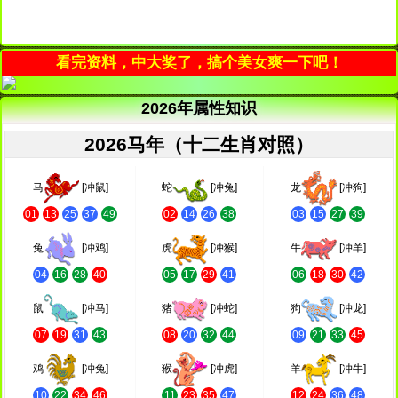
看完资料，中大奖了，搞个美女爽一下吧！
2026年属性知识
2026马年（十二生肖对照）
马
[冲鼠]
蛇
[冲兔]
龙
[冲狗]
01
13
25
37
49
02
14
26
38
03
15
27
39
兔
[冲鸡]
虎
[冲猴]
牛
[冲羊]
04
16
28
40
05
17
29
41
06
18
30
42
鼠
[冲马]
猪
[冲蛇]
狗
[冲龙]
07
19
31
43
08
20
32
44
09
21
33
45
鸡
[冲兔]
猴
[冲虎]
羊
[冲牛]
10
22
34
46
11
23
35
47
12
24
36
48