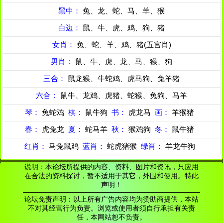
黑中：
兔、龙、蛇、马、羊、猴
白边：
鼠、牛、虎、鸡、狗、猪
女肖：
兔、蛇、羊、鸡、猪(五宫肖)
男肖：
鼠、牛、虎、龙、马、猴、狗
三合：
鼠龙猴、牛蛇鸡、虎马狗、兔羊猪
六合：
鼠牛、龙鸡、虎猪、蛇猴、兔狗、马羊
琴：
兔蛇鸡
棋：
鼠牛狗
书：
虎龙马
画：
羊猴猪
春：
虎兔龙
夏：
蛇马羊
秋：
猴鸡狗
冬：
鼠牛猪
红肖：
马兔鼠鸡
蓝肖：
蛇虎猪猴
绿肖：
羊龙牛狗
说明：本论坛所提供的内容、资料、图片和资讯，只应用
在合法的资料探讨，暂不适用于其它，外围和使用。特此
声明！
论坛免责声明：以上所有广告内容均为赞助商提供，本站
不对其经营行为负责。浏览或使用者须自行承担有关责
任，本网站恕不负责。