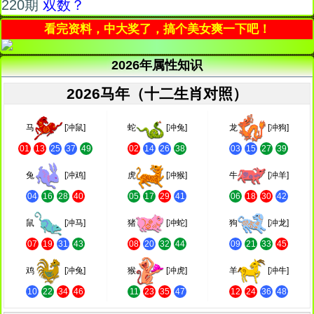
220期
双数？
看完资料，中大奖了，搞个美女爽一下吧！
2026年属性知识
2026马年（十二生肖对照）
马
[冲鼠]
蛇
[冲兔]
龙
[冲狗]
01
13
25
37
49
02
14
26
38
03
15
27
39
兔
[冲鸡]
虎
[冲猴]
牛
[冲羊]
04
16
28
40
05
17
29
41
06
18
30
42
鼠
[冲马]
猪
[冲蛇]
狗
[冲龙]
07
19
31
43
08
20
32
44
09
21
33
45
鸡
[冲兔]
猴
[冲虎]
羊
[冲牛]
10
22
34
46
11
23
35
47
12
24
36
48