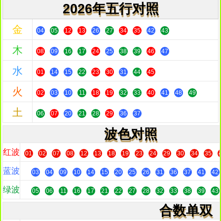
2026年五行对照
金
04
05
12
13
26
27
34
35
42
43
木
08
09
16
17
24
25
38
39
46
47
水
01
14
15
22
23
30
31
44
45
火
02
03
10
11
18
19
32
33
40
41
48
49
土
06
07
20
21
28
29
36
37
波色对照
红波
01
02
07
08
12
13
18
19
23
24
29
30
34
35
蓝波
03
04
09
10
14
15
20
25
26
31
36
37
41
42
绿波
05
06
11
16
17
21
22
27
28
32
33
38
39
43
合数单双