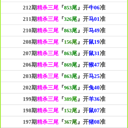
』开
准
212
期
精杀三尾
『
尾
牛06
853
』开
准
211
期
精杀三尾
『
尾
马01
326
』开
准
210
期
精杀三尾
『
尾
马49
863
』开
准
208
期
精杀三尾
『
尾
鼠19
156
』开
准
207
期
精杀三尾
『
尾
鼠31
863
』开
准
206
期
精杀三尾
『
尾
猴47
869
』开
准
203
期
精杀三尾
『
尾
马25
863
』开
准
202
期
精杀三尾
『
尾
兔40
963
』开
准
199
期
精杀三尾
『
尾
羊36
389
』开
准
198
期
精杀三尾
『
尾
鼠07
152
』开
准
197
期
精杀三尾
『
尾
猪08
367