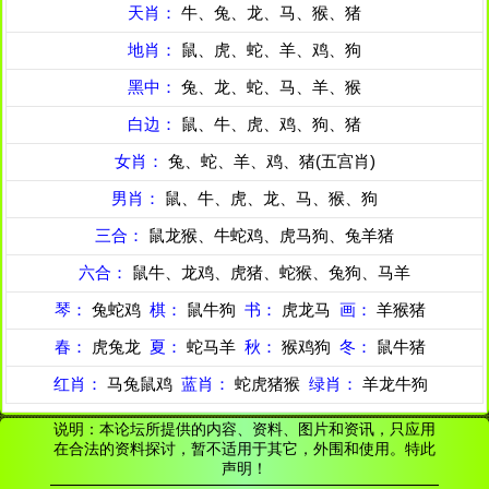
天肖：
牛、兔、龙、马、猴、猪
地肖：
鼠、虎、蛇、羊、鸡、狗
黑中：
兔、龙、蛇、马、羊、猴
白边：
鼠、牛、虎、鸡、狗、猪
女肖：
兔、蛇、羊、鸡、猪(五宫肖)
男肖：
鼠、牛、虎、龙、马、猴、狗
三合：
鼠龙猴、牛蛇鸡、虎马狗、兔羊猪
六合：
鼠牛、龙鸡、虎猪、蛇猴、兔狗、马羊
琴：
兔蛇鸡
棋：
鼠牛狗
书：
虎龙马
画：
羊猴猪
春：
虎兔龙
夏：
蛇马羊
秋：
猴鸡狗
冬：
鼠牛猪
红肖：
马兔鼠鸡
蓝肖：
蛇虎猪猴
绿肖：
羊龙牛狗
说明：本论坛所提供的内容、资料、图片和资讯，只应用
在合法的资料探讨，暂不适用于其它，外围和使用。特此
声明！