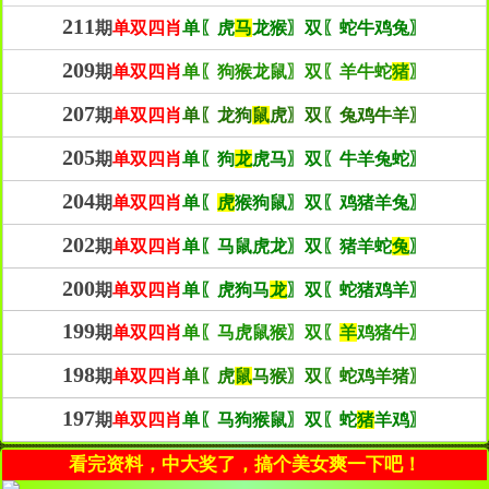
211
期
单双四肖
单〖虎
马
龙猴〗双〖蛇牛鸡兔〗
209
期
单双四肖
单〖狗猴龙鼠〗双〖羊牛蛇
猪
〗
207
期
单双四肖
单〖龙狗
鼠
虎〗双〖兔鸡牛羊〗
205
期
单双四肖
单〖狗
龙
虎马〗双〖牛羊兔蛇〗
204
期
单双四肖
单〖
虎
猴狗鼠〗双〖鸡猪羊兔〗
202
期
单双四肖
单〖马鼠虎龙〗双〖猪羊蛇
兔
〗
200
期
单双四肖
单〖虎狗马
龙
〗双〖蛇猪鸡羊〗
199
期
单双四肖
单〖马虎鼠猴〗双〖
羊
鸡猪牛〗
198
期
单双四肖
单〖虎
鼠
马猴〗双〖蛇鸡羊猪〗
197
期
单双四肖
单〖马狗猴鼠〗双〖蛇
猪
羊鸡〗
看完资料，中大奖了，搞个美女爽一下吧！