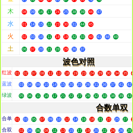
木
08
09
16
17
24
25
38
39
46
47
水
01
14
15
22
23
30
31
44
45
火
02
03
10
11
18
19
32
33
40
41
48
49
土
06
07
20
21
28
29
36
37
波色对照
红波
01
02
07
08
12
13
18
19
23
24
29
30
34
35
蓝波
03
04
09
10
14
15
20
25
26
31
36
37
41
42
绿波
05
06
11
16
17
21
22
27
28
32
33
38
39
43
合数单双
合单
01
03
05
07
09
10
12
14
16
18
21
23
25
27
合双
02
04
06
08
11
13
15
17
19
20
22
24
26
28