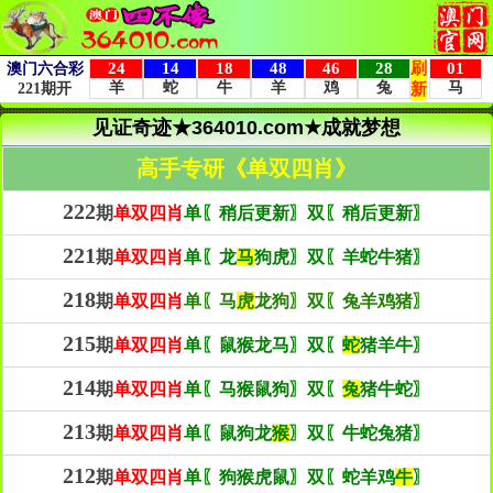
见证奇迹★364010.com★成就梦想
高手专研《单双四肖》
222
期
单双四肖
单〖稍后更新〗双〖稍后更新〗
221
期
单双四肖
单〖龙
马
狗虎〗双〖羊蛇牛猪〗
218
期
单双四肖
单〖马
虎
龙狗〗双〖兔羊鸡猪〗
215
期
单双四肖
单〖鼠猴龙马〗双〖
蛇
猪羊牛〗
214
期
单双四肖
单〖马猴鼠狗〗双〖
兔
猪牛蛇〗
213
期
单双四肖
单〖鼠狗龙
猴
〗双〖牛蛇兔猪〗
212
期
单双四肖
单〖狗猴虎鼠〗双〖蛇羊鸡
牛
〗