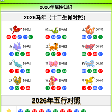
2026年属性知识
2026马年（十二生肖对照）
马
[冲鼠]
蛇
[冲兔]
龙
[冲狗]
01
13
25
37
49
02
14
26
38
03
15
27
39
兔
[冲鸡]
虎
[冲猴]
牛
[冲羊]
04
16
28
40
05
17
29
41
06
18
30
42
鼠
[冲马]
猪
[冲蛇]
狗
[冲龙]
07
19
31
43
08
20
32
44
09
21
33
45
鸡
[冲兔]
猴
[冲虎]
羊
[冲牛]
10
22
34
46
11
23
35
47
12
24
36
48
2026年五行对照
金
04
05
12
13
26
27
34
35
42
43